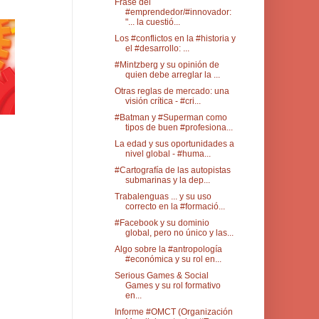
Frase del
#emprendedor/#innovador:
"... la cuestió...
Los #conflictos en la #historia y
el #desarrollo: ...
#Mintzberg y su opinión de
quien debe arreglar la ...
Otras reglas de mercado: una
visión crítica - #cri...
#Batman y #Superman como
tipos de buen #profesiona...
La edad y sus oportunidades a
nivel global - #huma...
#Cartografía de las autopistas
submarinas y la dep...
Trabalenguas ... y su uso
correcto en la #formació...
#Facebook y su dominio
global, pero no único y las...
Algo sobre la #antropología
#económica y su rol en...
Serious Games & Social
Games y su rol formativo
en...
Informe #OMCT (Organización