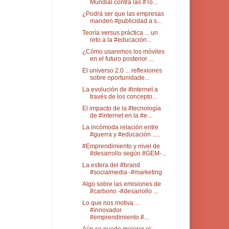
Mundial contra las #To...
¿Podrá ser que las empresas
manden #publicidad a s...
Teoría versus práctica ... un
reto a la #educación...
¿Cómo usaremos los móviles
en el futuro posterior ...
El universo 2.0 ... reflexiones
sobre oportunidade...
La evolución de #internet a
través de los concepto...
El impacto de la #tecnología
de #internet en la #e...
La incómoda relación entre
#guerra y #educación .....
#Emprendimiento y nivel de
#desarrollo según #GEM-...
La esfera del #brand
#socialmedia -#marketing
Algo sobre las emisiones de
#carbono -#desarrollo ...
Lo que nos motiva ...
#innovador
#emprendimiento #...