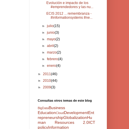
Evolución e impacto de los
#emprendedores y las nu...
ECIS 2012 ... remembranza -
#informationsystems #ne...
►
julio
(15)
►
junio
(3)
►
mayo
(2)
►
abril
(2)
►
marzo
(2)
►
febrero
(4)
►
enero
(4)
►
2011
(46)
►
2010
(44)
►
2009
(3)
Consultas otros temas de este blog
Business
BigData
Education
Development
Ent
Cloud
repreneurship
Globalization
Hu
man Resources 2.0
ICT
policy
Information