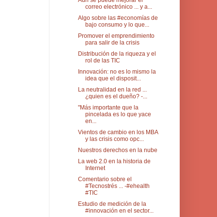
Aún se puede mejorar el
correo electrónico ... y a...
Algo sobre las #economías de
bajo consumo y lo que...
Promover el emprendimiento
para salir de la crisis
Distribución de la riqueza y el
rol de las TIC
Innovación: no es lo mismo la
idea que el disposit...
La neutralidad en la red ...
¿quien es el dueño? -...
"Más importante que la
pincelada es lo que yace
en...
Vientos de cambio en los MBA
y las crisis como opc...
Nuestros derechos en la nube
La web 2.0 en la historia de
Internet
Comentario sobre el
#Tecnostrés ... -#ehealth
#TIC
Estudio de medición de la
#innovación en el sector...