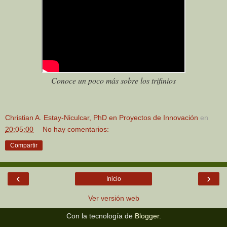
Conoce un poco más sobre los trifinios
Christian A. Estay-Niculcar, PhD en Proyectos de Innovación
en
20:05:00
No hay comentarios:
Compartir
‹
›
Inicio
Ver versión web
Con la tecnología de
Blogger
.