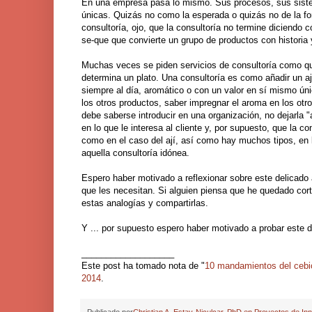
En una empresa pasa lo mismo. Sus procesos, sus siste
únicas. Quizás no como la esperada o quizás no de la fo
consultoría, ojo, que la consultoría no termine diciendo 
se-que que convierte un grupo de productos con historia 
Muchas veces se piden servicios de consultoría como qui
determina un plato. Una consultoría es como añadir un ají
siempre al día, aromático o con un valor en sí mismo úni
los otros productos, saber impregnar el aroma en los otr
debe saberse introducir en una organización, no dejarla 
en lo que le interesa al cliente y, por supuesto, que la c
como en el caso del ají, así como hay muchos tipos, en 
aquella consultoría idónea.
Espero haber motivado a reflexionar sobre este delicad
que les necesitan. Si alguien piensa que he quedado cort
estas analogías y compartirlas.
Y ... por supuesto espero haber motivado a probar este d
___________________
Este post ha tomado nota de "
10 mandamientos del cebic
2014
.