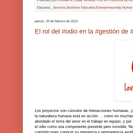
Publicado por
Christian A. Estay-Niculcar, PhD en Proyectos de In
Etiquetas:
_Services
,
Business Education
,
Entrepreneurship
,
Human 
jueves, 20 de febrero de 2014
El rol del #odio en la #gestión de
Los proyectos son cúmulos de interacciones humanas, y
la naturaleza humana está en acción ... como en muchas 
abordado el tema del amor en el trabajo en equipo, y po
el odio como una componente presente pero invisible. No 
cuestión pues conocer su presencia y permanencia ayuda