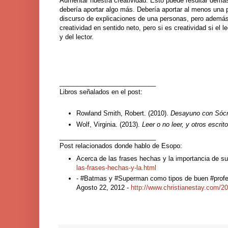
Aumentar nuestra creatividad. Esto puede resultar demasi
debería aportar algo más. Debería aportar al menos una pa
discurso de explicaciones de una personas, pero además
creatividad en sentido neto, pero si es creatividad si el 
y del lector.
___________________________
Libros señalados en el post:
Rowland Smith, Robert. (2010).
Desayuno con Sócrat
Wolf, Virginia. (2013).
Leer o no leer, y otros escrit
___________________________
Post relacionados donde hablo de Esopo:
Acerca de las frases hechas y la importancia de s
las-frases-hechas-y-la.html
- #Batmas y #Superman como tipos de buen #profesi
Agosto 22, 2012 -
http://www.christianestay.com/