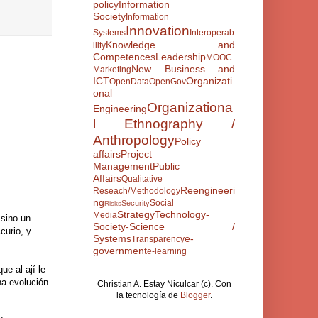
policy
Information
Society
Information
Innovation
Systems
Interoperab
Knowledge and
ility
Competences
Leadership
MOOC
New Business and
Marketing
ICT
Organizati
OpenData
OpenGov
onal
Organizationa
Engineering
l Ethnography /
Anthropology
Policy
affairs
Project
Management
Public
Affairs
Qualitative
Reengineeri
Reseach/Methodology
ng
Social
Security
Risks
Strategy
Technology-
Media
 sino un
Society-Science /
curio, y
Systems
e-
Transparency
government
e-learning
e al ají le
na evolución
Christian A. Estay Niculcar (c). Con
la tecnología de
Blogger
.