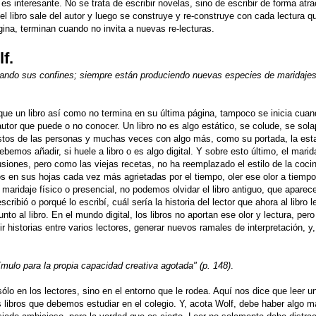
s interesante. No se trata de escribir novelas, sino de escribir de forma atra
l libro sale del autor y luego se construye y re-construye con cada lectura q
gina, terminan cuando no invita a nuevas re-lecturas.
lf.
sando sus confines; siempre están produciendo nuevas especies de maridaje
ue un libro así como no termina en su última página, tampoco se inicia cuan
 autor que puede o no conocer. Un libro no es algo estático, se colude, se sola
stos de las personas y muchas veces con algo más, como su portada, la estan
debemos añadir, si huele a libro o es algo digital. Y sobre esto último, el marid
siones, pero como las viejas recetas, no ha reemplazado el estilo de la coci
dos en sus hojas cada vez más agrietadas por el tiempo, oler ese olor a tiempo
maridaje físico o presencial, no podemos olvidar el libro antiguo, que aparec
bió o porqué lo escribí, cuál sería la historia del lector que ahora al libro l
nto al libro. En el mundo digital, los libros no aportan ese olor y lectura, per
ir historias entre varios lectores, generar nuevos ramales de interpretación, y,
ímulo para la propia capacidad creativa agotada" (p. 148)
.
sólo en los lectores, sino en el entorno que le rodea. Aquí nos dice que leer un
s libros que debemos estudiar en el colegio. Y, acota Wolf, debe haber algo m