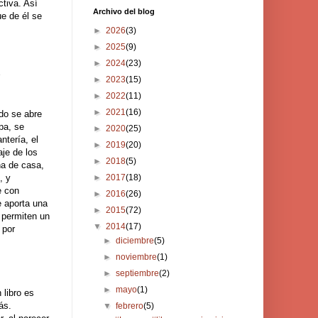
ctiva. Así
Archivo del blog
ue de él se
►
2026
(3)
►
2025
(9)
►
2024
(23)
s
►
2023
(15)
►
2022
(11)
►
2021
(16)
do se abre
pa, se
►
2020
(25)
tería, el
►
2019
(20)
aje de los
►
2018
(5)
na de casa,
, y
►
2017
(18)
e con
►
2016
(26)
e aporta una
►
2015
(72)
o permiten un
▼
2014
(17)
 por
►
diciembre
(5)
►
noviembre
(1)
►
septiembre
(2)
►
mayo
(1)
 libro es
ás.
▼
febrero
(5)