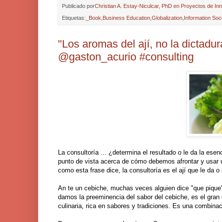
Publicado por
Christian A. Estay-Niculcar, PhD en Proyectos de In
Etiquetas:
_Book
,
Business Education
,
Globalization
,
Information Soc
"Los aromas del ají, no la dictadura
@gaston_acurio #consulting
La consultoría ... ¿determina el resultado o le da la es
punto de vista acerca de cómo debemos afrontar y usar u
como esta frase dice, la consultoría es el ají que le da o
An te un cebiche, muchas veces alguien dice "que pique"
damos la preeminencia del sabor del cebiche, es el gran d
culinaria, rica en sabores y tradiciones. Es una combina