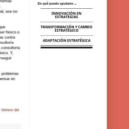
 formas
En qué puedo ayudarte ...
a
al, ese no-
INNOVACIÓN EN
ESTRATEGIAS
TRANSFORMACIÓN Y CAMBIO
 que
ESTRATÉGICO
ser fresco o
as contra
ADAPTACIÓN ESTRATÉGICA
sultoría
 consultoría
único. Y,
nseguir
e problemas
pensar en
 febrero del