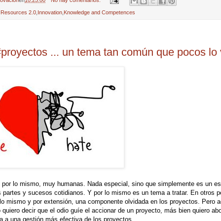
novación
en
10:25:00
No hay comentarios:
Resources 2.0
,
Innovation
,
Knowledge and Competences
 #proyectos ... un tema tan común que pocos lo
 por lo mismo, muy humanas. Nada especial, sino que simplemente es un e
partes y sucesos cotidianos. Y por lo mismo es un tema a tratar. En otros p
r lo mismo y por extensión, una componente olvidada en los proyectos. Pero a
quiero decir que el odio guíe el accionar de un proyecto, más bien quiero ab
 a una gestión más efectiva de los proyectos.