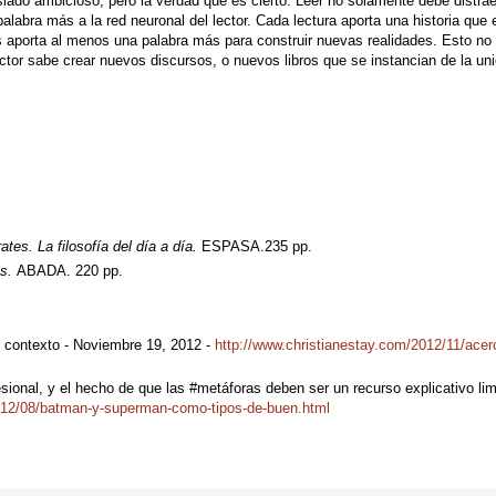
ado ambicioso, pero la verdad que es cierto. Leer no solamente debe distraer
labra más a la red neuronal del lector. Cada lectura aporta una historia que 
 aporta al menos una palabra más para construir nuevas realidades. Esto no
lector sabe crear nuevos discursos, o nuevos libros que se instancian de la unió
es. La filosofía del día a día.
ESPASA.235 pp.
os.
ABADA. 220 pp.
u contexto - Noviembre 19, 2012 -
http://www.christianestay.com/2012/11/acer
onal, y el hecho de que las #metáforas deben ser un recurso explicativo lim
2012/08/batman-y-superman-como-tipos-de-buen.html