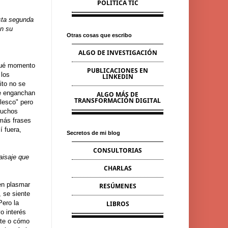
POLÍTICA TIC
Esta segunda
en su
Otras cosas que escribo
ALGO DE INVESTIGACIÓN
 qué momento
PUBLICACIONES EN
 los
LINKEDIN
ito no se
ue enganchan
ALGO MÁS DE
TRANSFORMACIÓN DIGITAL
lesco" pero
muchos
 más frases
í fuera,
Secretos de mi blog
CONSULTORIAS
aisaje que
CHARLAS
 en plasmar
RESÚMENES
, se siente
Pero la
LIBROS
o interés
nte o cómo