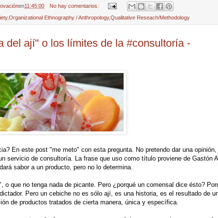
novación
en
11:45:00
No hay comentarios:
iety
,
Organizational Ethnography / Anthropology
,
Qualitative Reseach/Methodology
 del ají" o los límites de la #consultoría -
encia? En este post "me meto" con esta pregunta. No pretendo dar una opinión,
n servicio de consultoría. La frase que uso como título proviene de Gastón A
 dará sabor a un producto, pero no lo determina.
, o que no tenga nada de picante. Pero ¿porqué un comensal dice ésto? Porqu
ictador. Pero un cebiche no es sólo ají, es una historia, es el resultado de u
ción de productos tratados de cierta manera, única y específica.