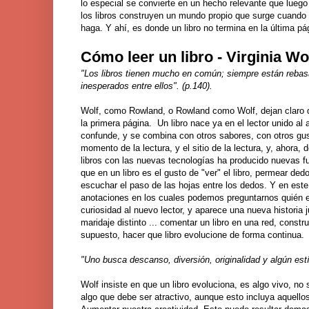
lo especial se convierte en un hecho relevante que luego e
los libros construyen un mundo propio que surge cuando e
haga. Y ahí, es donde un libro no termina en la última pá
Cómo leer un libro - Virginia Wo
"Los libros tienen mucho en común; siempre están reba
inesperados entre ellos". (p.140).
Wolf, como Rowland, o Rowland como Wolf, dejan claro q
la primera página. Un libro nace ya en el lector unido al
confunde, y se combina con otros sabores, con otros gu
momento de la lectura, y el sitio de la lectura, y, ahora, 
libros con las nuevas tecnologías ha producido nuevas fu
que en un libro es el gusto de "ver" el libro, permear de
escuchar el paso de las hojas entre los dedos. Y en este 
anotaciones en los cuales podemos preguntarnos quién escri
curiosidad al nuevo lector, y aparece una nueva historia ju
maridaje distinto ... comentar un libro en una red, constru
supuesto, hacer que libro evolucione de forma continua.
"Uno busca descanso, diversión, originalidad y algún est
Wolf insiste en que un libro evoluciona, es algo vivo, no 
algo que debe ser atractivo, aunque esto incluya aquello