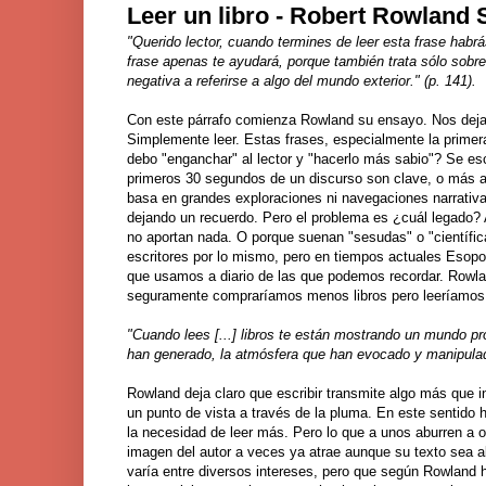
Leer un libro - Robert Rowland 
"Querido lector, cuando termines de leer esta frase habrá
frase apenas te ayudará, porque también trata sólo sobre
negativa a referirse a algo del mundo exterior." (p. 141).
Con este párrafo comienza Rowland su ensayo. Nos deja cla
Simplemente leer. Estas frases, especialmente la primer
debo "enganchar" al lector y "hacerlo más sabio"? Se es
primeros 30 segundos de un discurso son clave, o más aún
basa en grandes exploraciones ni navegaciones narrativa
dejando un recuerdo. Pero el problema es ¿cuál legado?
no aportan nada. O porque suenan "sesudas" o "científ
escritores por lo mismo, pero en tiempos actuales Esopo 
que usamos a diario de las que podemos recordar. Rowlan
seguramente compraríamos menos libros pero leeríamos 
"Cuando lees [...] libros te están mostrando un mundo pro
han generado, la atmósfera que han evocado y manipulad
Rowland deja claro que escribir transmite algo más que i
un punto de vista a través de la pluma. En este sentido h
la necesidad de leer más. Pero lo que a unos aburren a 
imagen del autor a veces ya atrae aunque su texto sea a
varía entre diversos intereses, pero que según Rowland h