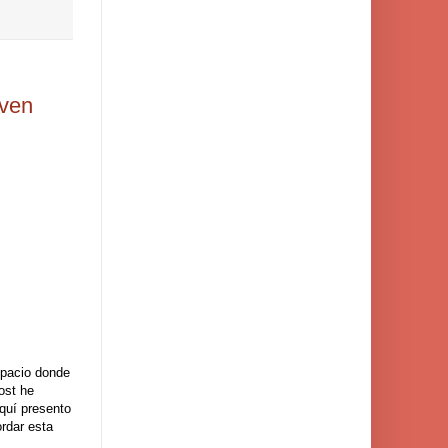
 ven
spacio donde
ost he
quí presento
ordar esta