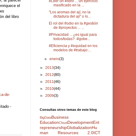
, al parecer
#Leer un #libro ... un ejercicio
masificado en la ...
enriquece el
 es
"Los aromas del ají, no la
n del libro
dictadura del ají" o lo...
El rol del #odio en la #gestión
de #proyectos ... ...
#Privacidad ... ¿es igual para
todos/todas? -#gobe...
#Eficiencia y #equidad en los
modelos de #trabajo:...
►
enero
(3)
►
2013
(34)
►
2012
(80)
►
2011
(46)
►
2010
(44)
ca-de-
►
2009
(3)
itado -
Consultas otros temas de este blog
Business
BigData
Education
Development
Ent
Cloud
repreneurship
Globalization
Hu
man Resources 2.0
ICT