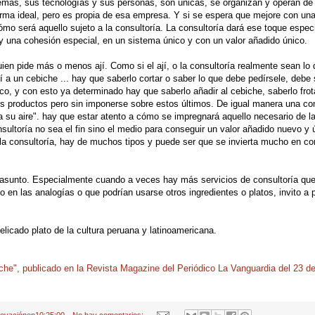
mas, sus tecnologías y sus personas, son únicas, se organizan y operan de
rma ideal, pero es propia de esa empresa. Y si se espera que mejore con un
cómo será aquello sujeto a la consultoría. La consultoría dará ese toque especi
y una cohesión especial, en un sistema único y con un valor añadido único.
en pide más o menos ají. Como si el ají, o la consultoría realmente sean lo
 a un cebiche ... hay que saberlo cortar o saber lo que debe pedírsele, debe 
co, y con esto ya determinado hay que saberlo añadir al cebiche, saberlo frot
os productos pero sin imponerse sobre estos últimos. De igual manera una con
"a su aire". hay que estar atento a cómo se impregnará aquello necesario de la
onsultoría no sea el fin sino el medio para conseguir un valor añadido nuevo y 
la consultoría, hay de muchos tipos y puede ser que se invierta mucho en co
o asunto. Especialmente cuando a veces hay más servicios de consultoría qu
o en las analogías o que podrían usarse otros ingredientes o platos, invito a 
elicado plato de la cultura peruana y latinoamericana.
he", publicado en la Revista Magazine del Periódico La Vanguardia del 23 de