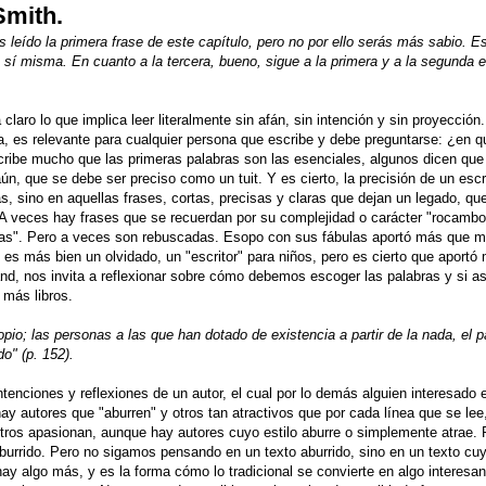
Smith
.
s leído la primera frase de este capítulo, pero no por ello serás más sabio. 
 sí misma. En cuanto a la tercera, bueno, sigue a la primera y a la segunda 
ro lo que implica leer literalmente sin afán, sin intención y sin proyección.
a, es relevante para cualquier persona que escribe y debe preguntarse: ¿en
cribe mucho que las primeras palabras son las esenciales, algunos dicen que
, que se debe ser preciso como un tuit. Y es cierto, la precisión de un escr
s, sino en aquellas frases, cortas, precisas y claras que dejan un legado, q
 A veces hay frases que se recuerdan por su complejidad o carácter "rocambo
icas". Pero a veces son rebuscadas. Esopo con sus fábulas aportó más que 
es más bien un olvidado, un "escritor" para niños, pero es cierto que aportó
d, nos invita a reflexionar sobre cómo debemos escoger las palabras y si as
más libros.
pio; las personas a las que han dotado de existencia a partir de la nada, el p
o" (p. 152).
ntenciones y reflexiones de un autor, el cual por lo demás alguien interesado
ay autores que "aburren" y otros tan atractivos que por cada línea que se lee
otros apasionan, aunque hay autores cuyo estilo aburre o simplemente atrae. 
burrido. Pero no sigamos pensando en un texto aburrido, sino en un texto cuy
ay algo más, y es la forma cómo lo tradicional se convierte en algo interesa