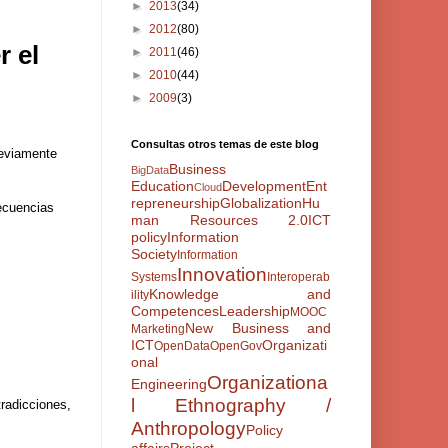
►
2013
(34)
►
2012
(80)
r el
►
2011
(46)
►
2010
(44)
►
2009
(3)
Consultas otros temas de este blog
reviamente
Business
BigData
Education
Development
Ent
Cloud
repreneurship
Globalization
Hu
secuencias
man Resources 2.0
ICT
policy
Information
Society
Information
Innovation
Systems
Interoperab
Knowledge and
ility
Competences
Leadership
MOOC
New Business and
Marketing
ICT
Organizati
OpenData
OpenGov
onal
Organizationa
Engineering
l Ethnography /
tradicciones,
Anthropology
Policy