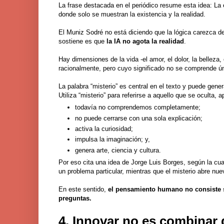
La frase destacada en el periódico resume esta idea: La 
donde solo se muestran la existencia y la realidad.
El Muniz Sodré no está diciendo que la lógica carezca de 
sostiene es que
la IA no agota la realidad
.
Hay dimensiones de la vida -el amor, el dolor, la belleza,
racionalmente, pero cuyo significado no se comprende ú
La palabra “misterio” es central en el texto y puede gene
Utiliza “misterio” para referirse a aquello que se oculta,
todavía no comprendemos completamente;
no puede cerrarse con una sola explicación;
activa la curiosidad;
impulsa la imaginación; y,
genera arte, ciencia y cultura.
Por eso cita una idea de Jorge Luis Borges, según la cual
un problema particular, mientras que el misterio abre nue
En este sentido,
el pensamiento humano no consiste s
preguntas.
4. Innovar no es combinar 