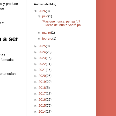
as y produce
Archivo del blog
que
▼
2026
(3)
▼
julio
(1)
“Más que nunca, pensar”: 7
a y
ideas de Muniz Sodré pa...
►
marzo
(1)
 a ser
►
febrero
(1)
►
2025
(9)
►
2024
(23)
cias
►
2023
(15)
s formadas
►
2022
(11)
►
2021
(16)
pertenecían
►
2020
(25)
►
2019
(20)
►
2018
(5)
►
2017
(18)
►
2016
(26)
►
2015
(72)
►
2014
(17)