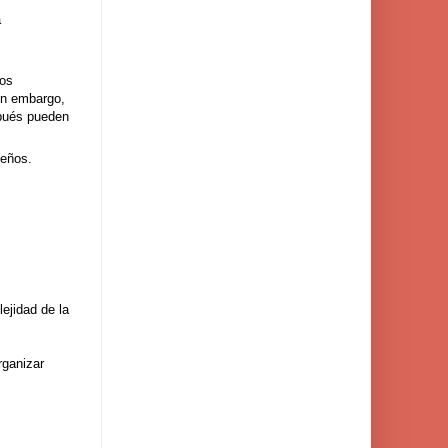
a
dos
Sin embargo,
spués pueden
ueños.
ejidad de la
rganizar