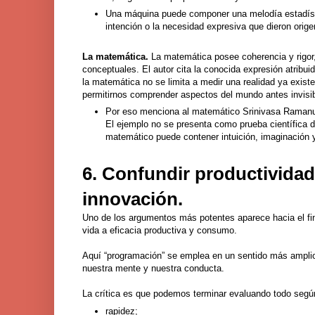
Una máquina puede componer una melodía estadístic
intención o la necesidad expresiva que dieron orige
La matemática.
La matemática posee coherencia y rigor
conceptuales. El autor cita la conocida expresión atribuid
la matemática no se limita a medir una realidad ya exis
permitirnos comprender aspectos del mundo antes invisib
Por eso menciona al matemático Srinivasa Ramanuja
El ejemplo no se presenta como prueba científica 
matemático puede contener intuición, imaginación y 
6. Confundir productivida
innovación.
Uno de los argumentos más potentes aparece hacia el fi
vida a eficacia productiva y consumo.
Aquí “programación” se emplea en un sentido más amplio
nuestra mente y nuestra conducta.
La crítica es que podemos terminar evaluando todo según
rapidez;