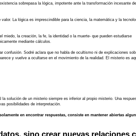
existencia sobrepasa la lógica, impotente ante la transformación incesante d
valor. La lógica es imprescindible para la ciencia, la matemática y la tecnol
 el miedo, la creación, la fe, la identidad o la muerte- que pueden estudiarse
nicamente mediante cálculos.
rar confusión. Sodré aclara que no habla de ocultismo ni de explicaciones sob
 aparece y vuelve a ocultarse en el movimiento de la realidad.
El misterio es aq
 la solución de un misterio siempre es inferior al propio misterio. Una respue
vas posibilidades de interpretación.
olamente en encontrar respuestas, consiste en mantener abiertas algu
datos, sino crear nuevas relaciones c