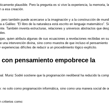
amente plausible. Pero la pregunta es si vive la experiencia, la memoria, l
n a esa creación.
, pero también puede acercarse a la imaginación y a la construcción de mun
a a Galileo: “El libro de la naturaleza está escrito en lenguaje matemático”. 
tente. También inventa estructuras, relaciones y universos abstractos que de
les.
n, quien atribuía algunas de sus ecuaciones a revelaciones recibidas en s
de una intervención divina, sino como muestra de que incluso el pensamiento
experiencias difíciles de reducir a un procedimiento lógico explícito.
d con pensamiento empobrece la
nal. Muniz Sodré sostiene que la
programación neoliberal ha reducido la compl
: no solo como programación informática, sino como una manera social de o
 criterios como: