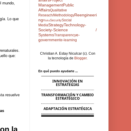
affairs
Project
el mundo,
Management
Public
Affairs
Qualitative
Reengineeri
Reseach/Methodology
ogía. Lo que
ng
Social
Security
Risks
Strategy
Technology-
Media
Society-Science /
Systems
e-
Transparency
government
e-learning
renaturales.
Christian A. Estay Niculcar (c). Con
uello que:
la tecnología de
Blogger
.
En qué puedo ayudarte ...
INNOVACIÓN EN
ESTRATEGIAS
TRANSFORMACIÓN Y CAMBIO
sta resuelve
ESTRATÉGICO
ADAPTACIÓN ESTRATÉGICA
nas
on la