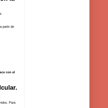
s.
 partir de
ece con el
cular.
nidos. Para