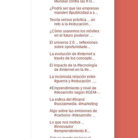
Mundial contra las #To...
¿Podrá ser que las empresas
manden #publicidad a s...
Teoría versus práctica ... un
reto a la #educación...
¿Cómo usaremos los móviles
en el futuro posterior ...
El universo 2.0 ... reflexiones
sobre oportunidade...
La evolución de #internet a
través de los concepto...
El impacto de la #tecnología
de #internet en la #e...
La incómoda relación entre
#guerra y #educación .....
#Emprendimiento y nivel de
#desarrollo según #GEM-...
La esfera del #brand
#socialmedia -#marketing
Algo sobre las emisiones de
#carbono -#desarrollo ...
Lo que nos motiva ...
#innovador
#emprendimiento #...