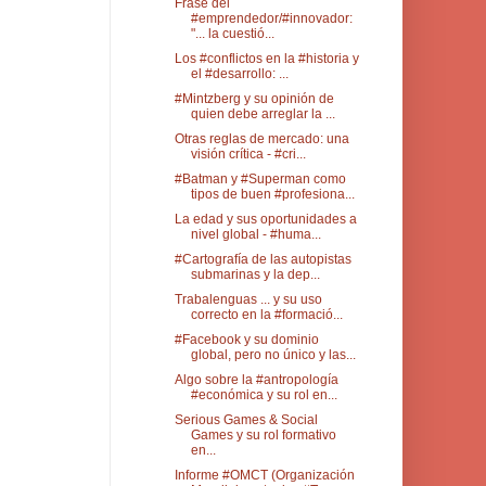
Frase del
#emprendedor/#innovador:
"... la cuestió...
Los #conflictos en la #historia y
el #desarrollo: ...
#Mintzberg y su opinión de
quien debe arreglar la ...
Otras reglas de mercado: una
visión crítica - #cri...
#Batman y #Superman como
tipos de buen #profesiona...
La edad y sus oportunidades a
nivel global - #huma...
#Cartografía de las autopistas
submarinas y la dep...
Trabalenguas ... y su uso
correcto en la #formació...
#Facebook y su dominio
global, pero no único y las...
Algo sobre la #antropología
#económica y su rol en...
Serious Games & Social
Games y su rol formativo
en...
Informe #OMCT (Organización