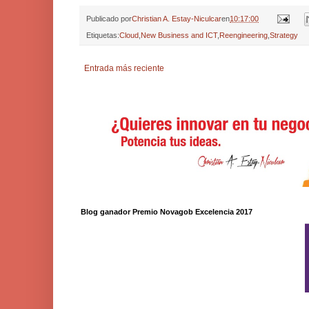
Publicado por
Christian A. Estay-Niculcar
en
10:17:00
Etiquetas:
Cloud
,
New Business and ICT
,
Reengineering
,
Strategy
Entrada más reciente
Blog ganador Premio Novagob Excelencia 2017