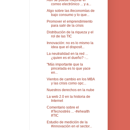
Aún se puede mejorar el
correo electrónico ... y a...
Algo sobre las #economías de
bajo consumo y lo que...
Promover el emprendimiento
para salir de la crisis
Distribución de la riqueza y el
rol de las TIC
Innovación: no es lo mismo la
idea que el disposit...
La neutralidad en la red ...
¿quien es el dueño? -...
"Más importante que la
pincelada es lo que yace
en...
Vientos de cambio en los MBA
y las crisis como opc...
Nuestros derechos en la nube
La web 2.0 en la historia de
Internet
Comentario sobre el
#Tecnostrés ... -#ehealth
#TIC
Estudio de medición de la
#innovación en el sector...