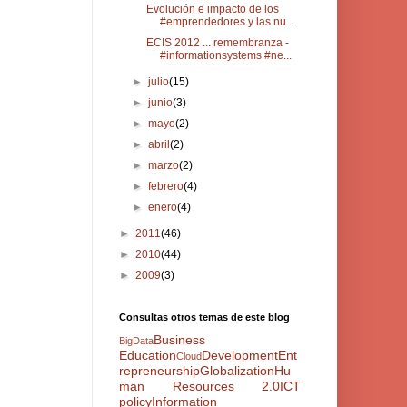
Evolución e impacto de los
#emprendedores y las nu...
ECIS 2012 ... remembranza -
#informationsystems #ne...
►
julio
(15)
►
junio
(3)
►
mayo
(2)
►
abril
(2)
►
marzo
(2)
►
febrero
(4)
►
enero
(4)
►
2011
(46)
►
2010
(44)
►
2009
(3)
Consultas otros temas de este blog
Business
BigData
Education
Development
Ent
Cloud
repreneurship
Globalization
Hu
man Resources 2.0
ICT
policy
Information