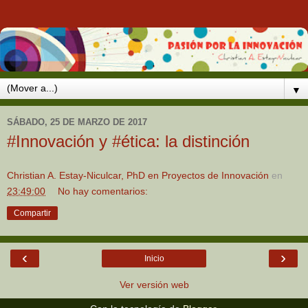
▼
SÁBADO, 25 DE MARZO DE 2017
#Innovación y #ética: la distinción
Christian A. Estay-Niculcar, PhD en Proyectos de Innovación
en
23:49:00
No hay comentarios:
Compartir
‹
›
Inicio
Ver versión web