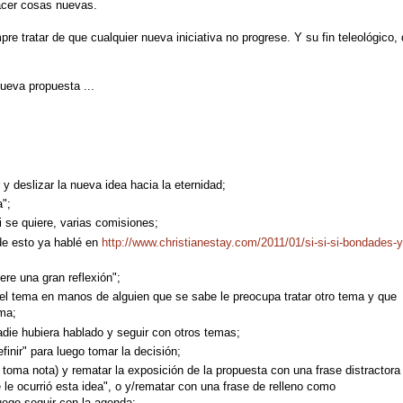
acer cosas nuevas.
re tratar de que cualquier nueva iniciativa no progrese. Y su fin teleológico, 
ueva propuesta ...
y deslizar la nueva idea hacia la eternidad;
a";
 se quiere, varias comisiones;
(de esto ya hablé en
http://www.christianestay.com/2011/01/si-si-si-bondades-y
ere una gran reflexión";
el tema en manos de alguien que se sabe le preocupa tratar otro tema y que
ma;
die hubiera hablado y seguir con otros temas;
inir" para luego tomar la decisión;
oma nota) y rematar la exposición de la propuesta con una frase distractora
 ocurrió esta idea", o y/rematar con una frase de relleno como
 luego seguir con la agenda;