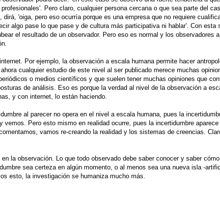
rofesionales'. Pero claro, cualquier persona cercana o que sea parte del cas
irá, 'oiga, pero eso ocurría porque es una empresa que no requiere cualifica
decir algo pase lo que pase y de cultura más participativa ni hablar'. Con esta
ubear el resultado de un observador. Pero eso es normal y los observadores a
ón.
 internet. Por ejemplo, la observación a escala humana permite hacer antropol
ahora cualquier estudio de este nivel al ser publicado merece muchas opinio
s periódicos o medios científicos y que suelen tener muchas opiniones que con
turas de análisis. Eso es porque la verdad al nivel de la observación a es
nas, y con internet, lo están haciendo.
idumbre al parecer no opera en el nivel a escala humana, pues la incertidumb
y vemos. Pero esto mismo en realidad ocurre, pues la incertidumbre aparece 
comentamos, vamos re-creando la realidad y los sistemas de creencias. Clar
 en la observación. Lo que todo observado debe saber conocer y saber cómo
idumbre sea certeza en algún momento, o al menos sea una nueva isla -artific
os esto, la investigación se humaniza mucho más.