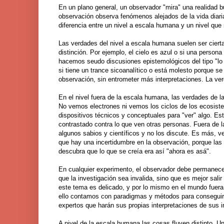
En un plano general, un observador "mira" una realidad b
observación observa fenómenos alejados de la vida diar
diferencia entre un nivel a escala humana y un nivel qu
Las verdades del nivel a escala humana suelen ser cier
distinción. Por ejemplo, el cielo es azul o si una persona
hacemos seudo discusiones epistemológicos del tipo "lo 
si tiene un trance sicoanalítico o está molesto porque 
observación, sin entrometer más interpretaciones. La v
En el nivel fuera de la escala humana, las verdades de
No vemos electrones ni vemos los ciclos de los ecosiste
dispositivos técnicos y conceptuales para "ver" algo. Es
contrastado contra lo que ven otras personas. Fuera de 
algunos sabios y científicos y no los discute. Es más, 
que hay una incertidumbre en la observación, porque las
descubra que lo que se creía era así "ahora es asá".
En cualquier experimento, el observador debe permanecer 
que la investigación sea invalida, sino que es mejor salir
este tema es delicado, y por lo mismo en el mundo fuera
ello contamos con paradigmas y métodos para conseguirl
expertos que harán sus propias interpretaciones de sus i
A nivel de la escala humana las cosas fluyen distinto. U