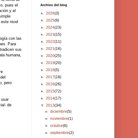
o, pues el
Archivo del blog
ción y el
►
2026
(3)
 simple
►
2025
(9)
 este nivel
►
2024
(23)
►
2023
(15)
ogía con las
►
2022
(11)
nes. Para
►
2021
(16)
tradicen sus
cala humana,
►
2020
(25)
►
2019
(20)
►
2018
(5)
re
►
2017
(18)
del
o, pero
►
2016
(26)
►
2015
(72)
►
2014
(17)
 usar
ial- de
▼
2013
(34)
►
diciembre
(5)
►
noviembre
(1)
►
octubre
(6)
►
septiembre
(2)