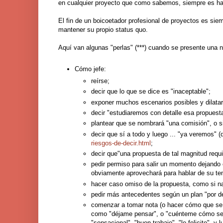
en cualquier proyecto que como sabemos, siempre es h
El fin de un boicoetador profesional de proyectos es siemp
mantener su propio status quo.
Aquí van algunas "perlas" (***) cuando se presente una n
Cómo jefe:
reírse;
decir que lo que se dice es "inaceptable";
exponer muchos escenarios posibles y dilatar 
decir "estudiaremos con detalle esa propuest
plantear que se nombrará "una comisión", o si
decir que sí a todo y luego ... "ya veremos" 
riesgos-de-decir.html
;
decir que"una propuesta de tal magnitud requi
pedir permiso para salir un momento dejando 
obviamente aprovechará para hablar de su te
hacer caso omiso de la propuesta, como si na
pedir más antecedentes según un plan "por def
comenzar a tomar nota (o hacer cómo que se t
como "déjame pensar", o "cuénteme cómo se le
"sensacional", "buen trabajo", "le felicito", y