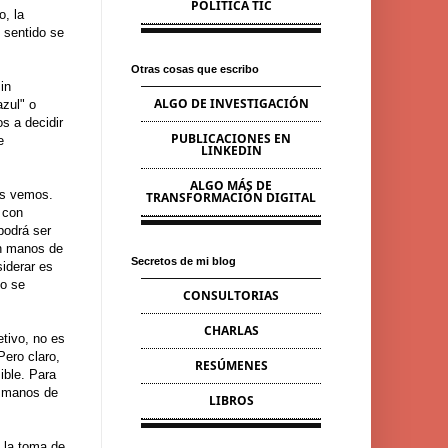
POLÍTICA TIC
o, la
 sentido se
Otras cosas que escribo
in
ALGO DE INVESTIGACIÓN
azul" o
s a decidir
PUBLICACIONES EN
e
LINKEDIN
ALGO MÁS DE
as vemos.
TRANSFORMACIÓN DIGITAL
 con
podrá ser
en manos de
Secretos de mi blog
iderar es
do se
CONSULTORIAS
CHARLAS
etivo, no es
Pero claro,
RESÚMENES
ible. Para
n manos de
LIBROS
e la toma de