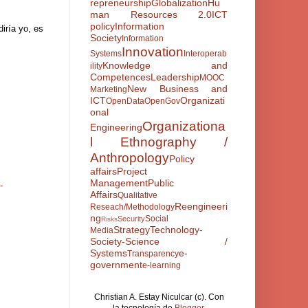
repreneurship
Globalization
Hu
man Resources 2.0
ICT
policy
Information
diría yo, es
Society
Information
Innovation
Systems
Interoperab
Knowledge and
ility
Competences
Leadership
MOOC
New Business and
Marketing
ICT
Organizati
OpenData
OpenGov
onal
Organizationa
Engineering
l Ethnography /
Anthropology
Policy
affairs
Project
Management
Public
-
Affairs
Qualitative
Reengineeri
Reseach/Methodology
ng
Social
Security
Risks
Strategy
Technology-
Media
Society-Science /
Systems
e-
Transparency
government
e-learning
Christian A. Estay Niculcar (c). Con