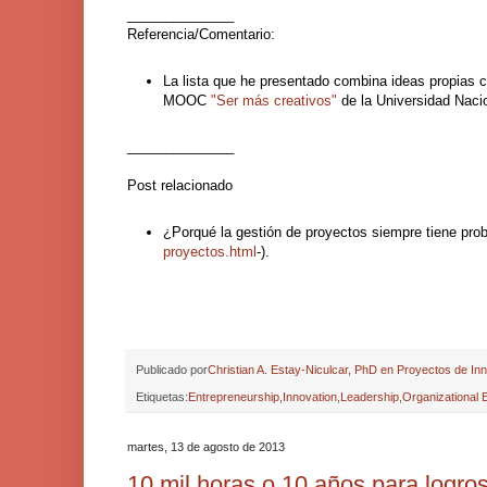
______________
Referencia/Comentario:
La lista que he presentado combina ideas propias c
MOOC
"Ser más creativos"
de la Universidad Nac
______________
Post relacionado
¿Porqué la gestión de proyectos siempre tiene pro
proyectos.html
-).
Publicado por
Christian A. Estay-Niculcar, PhD en Proyectos de In
Etiquetas:
Entrepreneurship
,
Innovation
,
Leadership
,
Organizational 
martes, 13 de agosto de 2013
10 mil horas o 10 años para logro