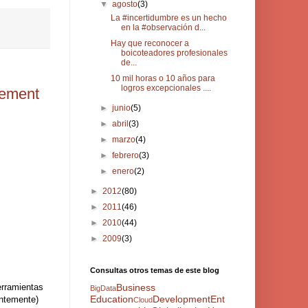
▼
agosto
(3)
La #incertidumbre es un hecho
en la #observación d...
Hay que reconocer a
boicoteadores profesionales
de...
10 mil horas o 10 años para
logros excepcionales ....
gement
►
junio
(5)
►
abril
(3)
►
marzo
(4)
►
febrero
(3)
►
enero
(2)
►
2012
(80)
►
2011
(46)
►
2010
(44)
►
2009
(3)
Consultas otros temas de este blog
erramientas
Business
BigData
Education
Development
Ent
entemente)
Cloud