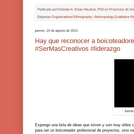
Publicado por
Christian A. Estay-Niculcar, PhD en Proyectos de In
Etiquetas:
Organizational Ethnography / Anthropology
,
Qualitative 
jueves, 15 de agosto de 2013
Hay que reconocer a boicoteadore
#SerMasCreativos #liderazgo
fuente
Expongo una lista de ideas que sirven y son muy útiles c
para ser un boicoteador profesional de proyectos, sino 