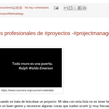
novación
en
11:09:00
No hay comentarios:
Reseach/Methodology
s profesionales de #proyectos -#projectmana
: https://www.coursera.org/course/creatividad
uando se trata de boicotear un proyecto. Mi idea con esta lista no es tener h
ser un buen gestor y reconocer algunas cosas que suelen ocurrir (y muy frecu