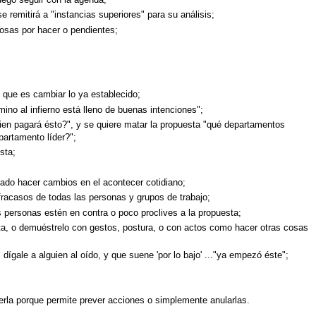
 remitirá a "instancias superiores" para su análisis;
 cosas por hacer o pendientes;
 que es cambiar lo ya establecido;
ino al infierno está lleno de buenas intenciones";
ien pagará ésto?", y se quiere matar la propuesta "qué departamentos
partamento líder?";
sta;
tado hacer cambios en el acontecer cotidiano;
 fracasos de todas las personas y grupos de trabajo;
 personas estén en contra o poco proclives a la propuesta;
sta, o demuéstrelo con gestos, postura, o con actos como hacer otras cosas
ígale a alguien al oído, y que suene 'por lo bajo' ..."ya empezó éste";
erla porque permite prever acciones o simplemente anularlas.