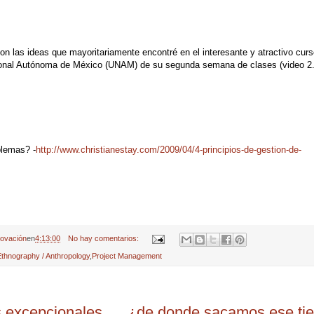
on las ideas que mayoritariamente encontré en el interesante y atractivo cur
ional Autónoma de México (UNAM) de su segunda semana de clases (video 2
blemas? -
http://www.christianestay.com/2009/04/4-principios-de-gestion-de-
novación
en
4:13:00
No hay comentarios:
Ethnography / Anthropology
,
Project Management
s excepcionales .... ¿de donde sacamos ese t