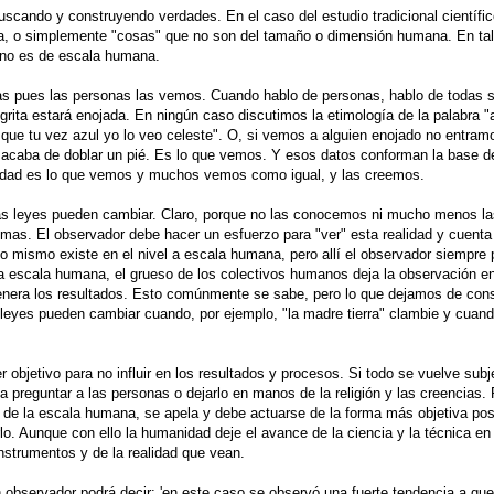
uscando y construyendo verdades. En el caso del estudio tradicional científic
ia, o simplemente "cosas" que no son del tamaño o dimensión humana. En tal
e no es de escala humana.
tas pues las personas las vemos. Cuando hablo de personas, hablo de todas s
 grita estará enojada. En ningún caso discutimos la etimología de la palabra "
que tu vez azul yo lo veo celeste". O, si vemos a alguien enojado no entramo
se acaba de doblar un pié. Es lo que vemos. Y esos datos conforman la base d
erdad es lo que vemos y muchos vemos como igual, y las creemos.
 las leyes pueden cambiar. Claro, porque no las conocemos ni mucho menos l
mas. El observador debe hacer un esfuerzo para "ver" esta realidad y cuenta
to mismo existe en el nivel a escala humana, pero allí el observador siempre 
la escala humana, el grueso de los colectivos humanos deja la observación 
venera los resultados. Esto comúnmente se sabe, pero lo que dejamos de cons
 leyes pueden cambiar cuando, por ejemplo, "la madre tierra" clambie y cuan
objetivo para no influir en los resultados y procesos. Si todo se vuelve subj
 a preguntar a las personas o dejarlo en manos de la religión y las creencias. 
 de la escala humana, se apela y debe actuarse de la forma más objetiva pos
o. Aunque con ello la humanidad deje el avance de la ciencia y la técnica e
nstrumentos y de la realidad que vean.
n observador podrá decir: 'en este caso se observó una fuerte tendencia a qu