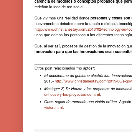
carencia de modelos o conceptos probados que permi
redefinir la idea de red social.
Que vivimos una realidad donde
personas y cosas son 
nuevamente a debates sobre la utopía o distopia tecnológ
http://www.christianestay.com/2013/02/technology-as-to
usos que demos las personas a las diferentes tecnologí
Que, al ser así, procesos de gestión de la innovación q
innovación para que las innovaciones sean sostenib
_______________________________________________
Otros post relacionados "no aptos":
El ecosistema de gobierno electrónico: innovacion
2015-
http://www.christianestay.com/2015/06/e-go
Mazinger Z, Dr House y los proyectos de innovació
dr-house-y-los-proyectos-de.html
.
Otras reglas de mercado:una visión crítica
-Agosto
vision.html
.