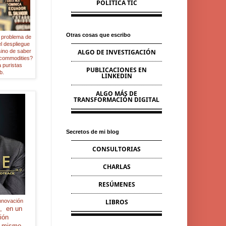
POLÍTICA TIC
Otras cosas que escribo
l problema de
l despliegue
sino de saber
ALGO DE INVESTIGACIÓN
 commodities?
a puristas
PUBLICACIONES EN
b.
LINKEDIN
ALGO MÁS DE
TRANSFORMACIÓN DIGITAL
Secretos de mi blog
CONSULTORIAS
CHARLAS
RESÚMENES
innovación
LIBROS
",
en un
ción
l
mismo