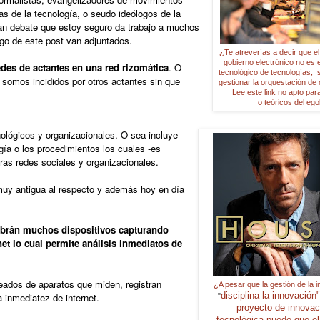
s de la tecnología, o seudo ideólogos de la
ran debate que estoy seguro da trabajo a muchos
rgo de este post van adjuntados.
¿Te atreverías a decir que e
gobierno electrónico no es e
edes de actantes en una red rizomática
. O
tecnológico de tecnologías, 
somos incididos por otros actantes sin que
gestionar la orquestación de
Lee este link no apto par
o teóricos del ego
ológicos y organizacionales. O sea incluye
gía o los procedimientos los cuales -es
tras redes sociales y organizacionales.
muy antigua al respecto y además hoy en día
habrán muchos dispositivos capturando
et lo cual permite análisis inmediatos de
ados de aparatos que miden, registran
¿A pesar que la gestión de la 
disciplina
la innovación
 inmediatez de internet.
"
proyecto de innova
tecnológica
puede que e