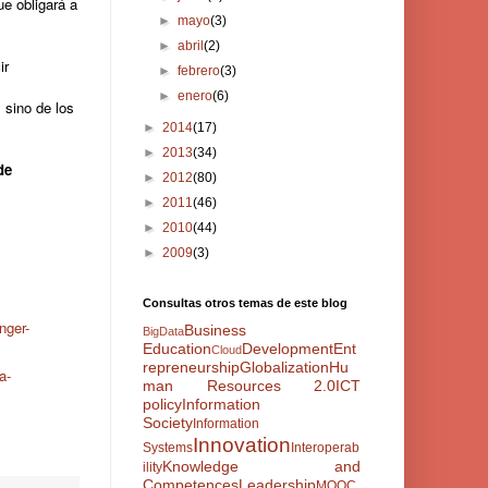
que obligará a
►
mayo
(3)
►
abril
(2)
ir
►
febrero
(3)
►
enero
(6)
 sino de los
►
2014
(17)
►
2013
(34)
de
►
2012
(80)
►
2011
(46)
►
2010
(44)
►
2009
(3)
Consultas otros temas de este blog
nger-
Business
BigData
Education
Development
Ent
Cloud
repreneurship
Globalization
Hu
a-
man Resources 2.0
ICT
policy
Information
Society
Information
Innovation
Systems
Interoperab
Knowledge and
ility
Competences
Leadership
MOOC