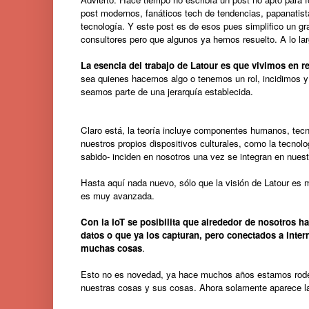
post modernos, fanáticos tech de tendencias, papanatista
tecnología. Y este post es de esos pues simplifico un g
consultores pero que algunos ya hemos resuelto. A lo la
La esencia del trabajo de Latour es que vivimos en r
sea quienes hacemos algo o tenemos un rol, incidimos y 
seamos parte de una jerarquía establecida.
Claro está, la teoría incluye componentes humanos, tecn
nuestros propios dispositivos culturales, como la tecnolo
sabido- inciden en nosotros una vez se integran en nues
Hasta aquí nada nuevo, sólo que la visión de Latour es 
es muy avanzada.
Con la IoT se posibilita que alrededor de nosotros 
datos o que ya los capturan, pero conectados a intern
muchas cosas
.
Esto no es novedad, ya hace muchos años estamos rode
nuestras cosas y sus cosas. Ahora solamente aparece la