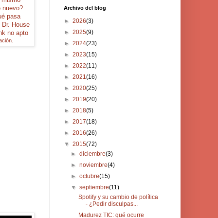
e nuevo?
Archivo del blog
qué
pasa
►
2026
(3)
n
Dr. House
►
2025
(9)
ink no apto
ación.
►
2024
(23)
►
2023
(15)
►
2022
(11)
►
2021
(16)
►
2020
(25)
►
2019
(20)
►
2018
(5)
►
2017
(18)
►
2016
(26)
▼
2015
(72)
►
diciembre
(3)
►
noviembre
(4)
►
octubre
(15)
▼
septiembre
(11)
Spotify y su cambio de política
- ¿Pedir disculpas...
Madurez TIC: qué ocurre