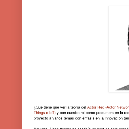
¿Qué tiene que ver la teoría del
Actor Red -Actor Networ
Things o IoT)
y con nuestro rol como prosumers en la red 
proyecto a varios temas con énfasis en la innovación (
Advierto. Hace tiempo no escribía un post no apto para 