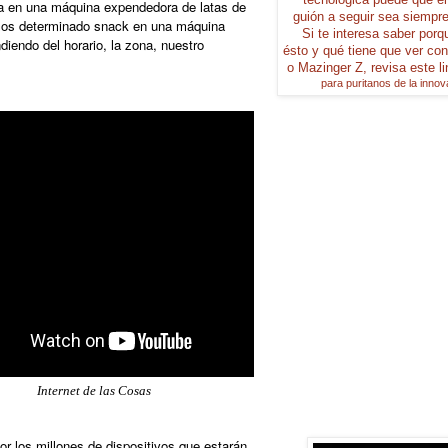
a en una máquina expendedora de latas de
guión a seguir
sea siempr
mos determinado snack en una máquina
Si te interesa saber por
iendo del horario, la zona, nuestro
ésto
y qué tiene que
ver co
o
Mazinger Z,
revisa este l
para puritanos de la innov
Internet de las Cosas
or los millones de dispositivos que estarán