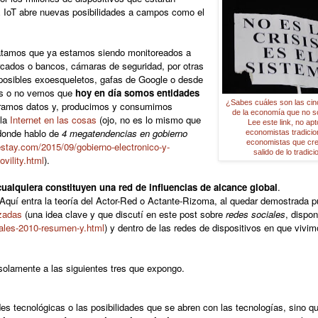
E IoT abre nuevas posibilidades a campos como el
tatamos que ya estamos siendo monitoreados a
cados o bancos, cámaras de seguridad, por otras
 posibles exoesqueletos, gafas de Google o desde
mos o no vemos que
hoy en día
somos entidades
¿Sabes cuáles son las cin
eramos datos y, producimos y consumimos
de la economía que no s
 la
Internet en las cosas
(ojo, no es lo mismo que
Lee este link, no ap
 donde hablo de
4 megatendencias en gobierno
economistas tradicio
economistas que cr
estay.com/2015/09/gobierno-electronico-y-
salido de lo tradici
vility.html
).
ualquiera constituyen una red de influencias de alcance global
.
quí entra la teoría del Actor-Red o Actante-Rizoma, al quedar demostrada 
izadas
(una idea clave y que discutí en este post sobre
redes sociales
, dispon
iales-2010-resumen-y.html
)
y dentro de las redes de dispositivos en que vivi
solamente a las siguientes tres que expongo.
ades tecnológicas o las posibilidades que se abren con las tecnologías, sino 