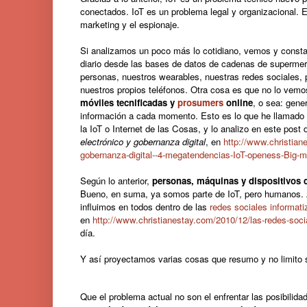
conectados. IoT es un problema legal y organizacional. 
marketing y el espionaje.
Si analizamos un poco más lo cotidiano, vemos y cons
diario desde las bases de datos de cadenas de supermer
personas, nuestros wearables, nuestras redes sociales,
nuestros propios teléfonos. Otra cosa es que no lo ve
móviles tecnificadas y
prosumers
online
, o sea: gen
información a cada momento. Esto es lo que he llamado
la IoT o Internet de las Cosas, y lo analizo en este post
electrónico y gobernanza digital
, en
http://www.christian
gobernanza-digital--4-megatendencias-IoT-openess-Big-mo
Según lo anterior,
personas, máquinas y dispositivos c
Bueno, en suma, ya somos parte de IoT, pero humanos. A
influimos en todos dentro de las
redes sociales informat
en
http://www.christianestay.com/2010/12/las-redes-soc
día.
Y así proyectamos varias cosas que resumo y no limito 
Que el problema actual no son el enfrentar las posibilid