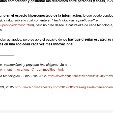
tan comprender y gestionar las relaciones entre personas y cosas
, lo 
uno en el espacio hiperconectado de la información
, lo que puede conduc
ica (algo sobre lo cual comenté en "
Technology as a poetic tool
" en
ol-peotic-edcmooc.html
)
, pero no creo desde la naturaleza de cada tecnología,
as.
uedan aclarados, pero se abre el espacio donde
hay que diseñar estrategias 
les en una sociedad cada vez más innovacional
.
________
es, commodities y proyecto tecnológicos
-Julio 1,
vernment-innovations-ICT-commodities.html
.
n tecnológica
-Junio 27de 2012-
http://www.christianestay.com/2012/06/mazi
 23, 2012-
http://www.christianestay.com/2012/08/otras-reglas-de-mercado-un