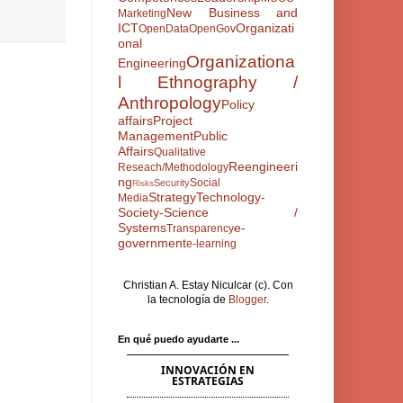
New Business and
Marketing
ICT
Organizati
OpenData
OpenGov
onal
Organizationa
Engineering
l Ethnography /
Anthropology
Policy
affairs
Project
Management
Public
Affairs
Qualitative
Reengineeri
Reseach/Methodology
ng
Social
Security
Risks
Strategy
Technology-
Media
Society-Science /
Systems
e-
Transparency
government
e-learning
Christian A. Estay Niculcar (c). Con
la tecnología de
Blogger
.
En qué puedo ayudarte ...
INNOVACIÓN EN
ESTRATEGIAS