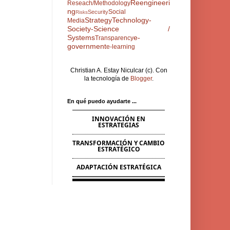
Reengineeri
Reseach/Methodology
ng
Social
Security
Risks
Strategy
Technology-
Media
Society-Science /
Systems
e-
Transparency
government
e-learning
Christian A. Estay Niculcar (c). Con
la tecnología de
Blogger
.
En qué puedo ayudarte ...
INNOVACIÓN EN
ESTRATEGIAS
TRANSFORMACIÓN Y CAMBIO
ESTRATÉGICO
ADAPTACIÓN ESTRATÉGICA