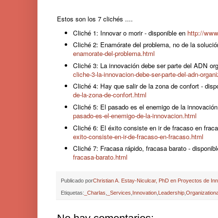
Estos son los 7 clichés ....
Cliché 1: Innovar o morir - disponible en
http://www
Cliché 2: Enamórate del problema, no de la solució
enamorate-del-problema.html
Cliché 3: La innovación debe ser parte del ADN org
cliche-3-la-innovacion-debe-ser-parte-del-adn-organ
Cliché 4: Hay que salir de la zona de confort - dis
de-la-zona-de-confort.html
Cliché 5: El pasado es el enemigo de la innovación
pasado-es-el-enemigo-de-la-innovacion.html
Cliché 6: El éxito consiste en ir de fracaso en frac
exito-consiste-en-ir-de-fracaso-en-fracaso.html
Cliché 7: Fracasa rápido, fracasa barato - disponib
fracasa-barato.html
Publicado por
Christian A. Estay-Niculcar, PhD en Proyectos de In
Etiquetas:
_Charlas
,
_Services
,
Innovation
,
Leadership
,
Organizationa