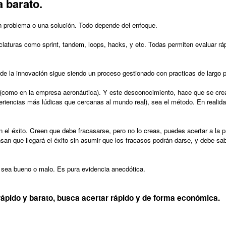
a barato.
 un problema o una solución. Todo depende del enfoque.
aturas como sprint, tandem, loops, hacks, y etc. Todas permiten evaluar rá
de la innovación sigue siendo un proceso gestionado con practicas de largo 
como en la empresa aeronáutica). Y este desconocimiento, hace que se cre
xperiencias más lúdicas que cercanas al mundo real
), sea el método. En realid
el éxito. Creen que debe fracasarse, pero no lo creas, puedes acertar a la p
ensan que llegará el éxito sin asumir que los fracasos podrán darse, y debe sab
 sea bueno o malo. Es pura evidencia anecdótica.
rápido y barato, busca acertar rápido y de forma económica.