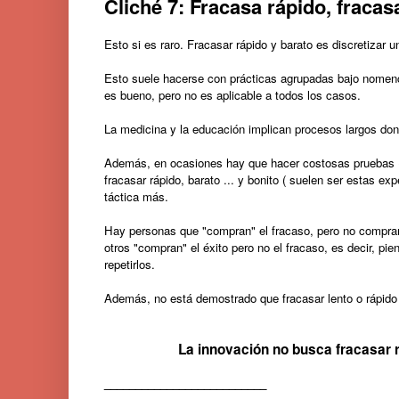
C
liché 7: Fracasa rápido, fracas
Esto si es raro. Fracasar rápido y barato es discretizar
Esto suele hacerse con prácticas agrupadas bajo nomencl
es bueno, pero no es aplicable a todos los casos.
La medicina y la educación implican procesos largos don
Además, en ocasiones hay que hacer costosas pruebas (
fracasar rápido, barato ... y bonito ( suelen ser estas e
táctica más.
Hay personas que "compran" el fracaso, pero no compran 
otros "compran" el éxito pero no el fracaso, es decir, pi
repetirlos.
Además, no está demostrado que fracasar lento o rápido
La innovación no busca fracasar 
__________________________