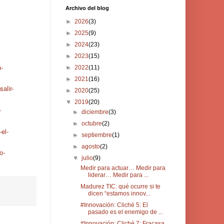
Archivo del blog
►
2026
(3)
►
2025
(9)
►
2024
(23)
►
2023
(15)
-
►
2022
(11)
►
2021
(16)
alir-
►
2020
(25)
▼
2019
(20)
-
►
diciembre
(3)
►
octubre
(2)
el-
►
septiembre
(1)
►
agosto
(2)
o-
▼
julio
(9)
Medir para actuar… Medir para
liderar… Medir para ...
Madurez TIC: qué ocurre si te
dicen “estamos innov...
#Innovación: Cliché 5: El
pasado es el enemigo de ...
#Innovación: Cliché 7: Fracasa