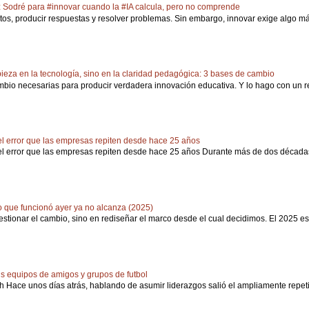
 Sodré para #innovar cuando la #IA calcula, pero no comprende
atos, producir respuestas y resolver problemas. Sin embargo, innovar exige algo más 
eza en la tecnología, sino en la claridad pedagógica: 3 bases de cambio
mbio necesarias para producir verdadera innovación educativa. Y lo hago con un re
: el error que las empresas repiten desde hace 25 años
: el error que las empresas repiten desde hace 25 años Durante más de dos décadas,
go que funcionó ayer ya no alcanza (2025)
stionar el cambio, sino en rediseñar el marco desde el cual decidimos. El 2025 escri
us equipos de amigos y grupos de futbol
 Hace unos días atrás, hablando de asumir liderazgos salió el ampliamente repeti