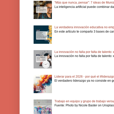
“Más que nunca, pensar”: 7 ideas de Muniz
La inteligencia artificial puede combinar d
La verdadera innovación educativa no empi
En este artículo te comparto 3 bases de ca
La innovación no falla por falta de talento
La innovación no falla por falta de talento
Liderar para el 2026 - por qué el #lideraz
El verdadero liderazgo ya no consiste en ge
Trabajo en equipo y grupo de trabajo vers
Fuente: Photo by Nicole Baster on Unsplash