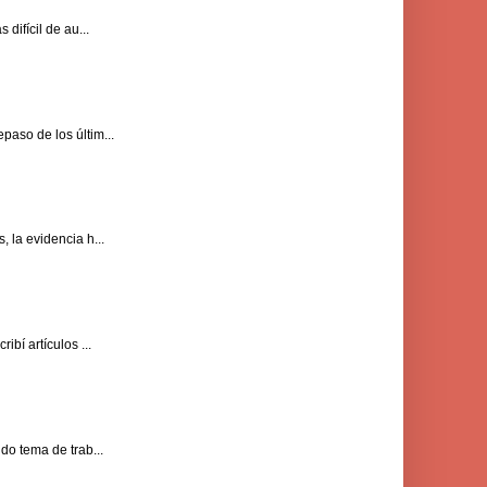
difícil de au...
paso de los últim...
 la evidencia h...
bí artículos ...
do tema de trab...