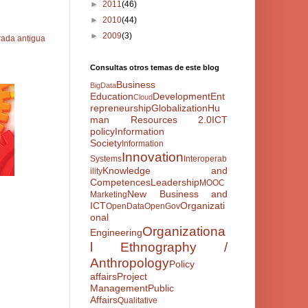
►
2011
(46)
►
2010
(44)
►
2009
(3)
rada antigua
Consultas otros temas de este blog
Business
BigData
Education
Development
Ent
Cloud
repreneurship
Globalization
Hu
man Resources 2.0
ICT
policy
Information
Society
Information
Innovation
Systems
Interoperab
Knowledge and
ility
Competences
Leadership
MOOC
New Business and
Marketing
ICT
Organizati
OpenData
OpenGov
onal
Organizationa
Engineering
l Ethnography /
Anthropology
Policy
affairs
Project
Management
Public
Affairs
Qualitative