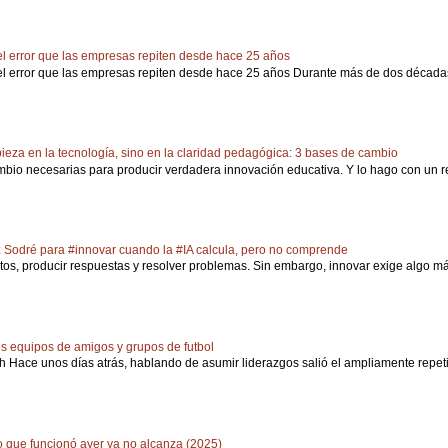
: el error que las empresas repiten desde hace 25 años
: el error que las empresas repiten desde hace 25 años Durante más de dos décadas,
eza en la tecnología, sino en la claridad pedagógica: 3 bases de cambio
mbio necesarias para producir verdadera innovación educativa. Y lo hago con un re
 Sodré para #innovar cuando la #IA calcula, pero no comprende
atos, producir respuestas y resolver problemas. Sin embargo, innovar exige algo más 
us equipos de amigos y grupos de futbol
 Hace unos días atrás, hablando de asumir liderazgos salió el ampliamente repeti
go que funcionó ayer ya no alcanza (2025)