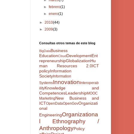
►
marzo
(7)
►
febrero
(1)
►
enero
(1)
►
2010
(44)
►
2009
(3)
Consultas otros temas de este blog
Business
BigData
Education
Development
Ent
Cloud
repreneurship
Globalization
Hu
man Resources 2.0
ICT
policy
Information
Society
Information
Innovation
Systems
Interoperab
Knowledge and
ility
Competences
Leadership
MOOC
New Business and
Marketing
ICT
Organizati
OpenData
OpenGov
onal
Organizationa
Engineering
l Ethnography /
Anthropology
Policy