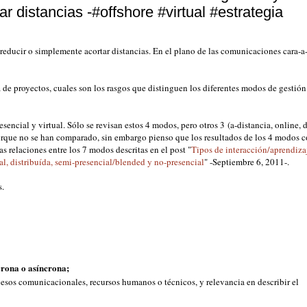
 distancias -#offshore #virtual #estrategia
 reducir o simplemente acortar distancias. En el plano de las comunicaciones cara-a-
a de proyectos, cuales son los rasgos que distinguen los diferentes modos de gestión
encial y virtual. Sólo se revisan estos 4 modos, pero otros 3 (a-distancia, online, d
porque no se han comparado, sin embargo pienso que los resultados de los 4 modos
as relaciones entre los 7 modos descritas en el post "
Tipos de interacción/aprendiz
ual, distribuída, semi-presencial/blended y no-presencial
" -Septiembre 6, 2011-.
s.
crona o asíncrona;
sos comunicacionales, recursos humanos o técnicos, y relevancia en describir el