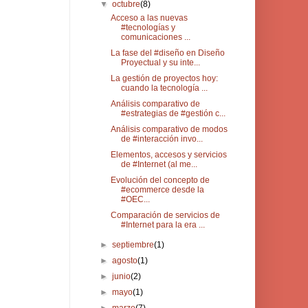
▼
octubre
(8)
Acceso a las nuevas
#tecnologías y
comunicaciones ...
La fase del #diseño en Diseño
Proyectual y su inte...
La gestión de proyectos hoy:
cuando la tecnología ...
Análisis comparativo de
#estrategias de #gestión c...
Análisis comparativo de modos
de #interacción invo...
Elementos, accesos y servicios
de #Internet (al me...
Evolución del concepto de
#ecommerce desde la
#OEC...
Comparación de servicios de
#Internet para la era ...
►
septiembre
(1)
►
agosto
(1)
►
junio
(2)
►
mayo
(1)