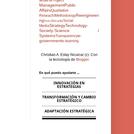
affairs
Project
Management
Public
Affairs
Qualitative
Reengineeri
Reseach/Methodology
ng
Social
Security
Risks
Strategy
Technology-
Media
Society-Science /
Systems
e-
Transparency
government
e-learning
Christian A. Estay Niculcar (c). Con
la tecnología de
Blogger
.
En qué puedo ayudarte ...
INNOVACIÓN EN
ESTRATEGIAS
TRANSFORMACIÓN Y CAMBIO
ESTRATÉGICO
ADAPTACIÓN ESTRATÉGICA