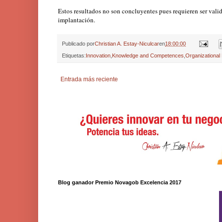
Estos resultados no son concluyentes pues requieren ser vali
implantación.
Publicado por
Christian A. Estay-Niculcar
en
18:00:00
Etiquetas:
Innovation
,
Knowledge and Competences
,
Organizational
Entrada más reciente
Blog ganador Premio Novagob Excelencia 2017