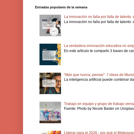
Entradas populares de la semana
La innovación no falla por falta de talento
La innovación no falla por falta de talento
La verdadera innovación educativa no empi
En este artículo te comparto 3 bases de ca
“Más que nunca, pensar”: 7 ideas de Muniz
La inteligencia artificial puede combinar d
Trabajo en equipo y grupo de trabajo vers
Fuente: Photo by Nicole Baster on Unsplash
Liderar para el 2026 - por qué el #lideraz