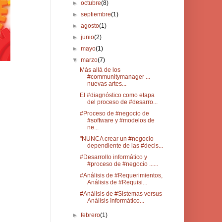
►
octubre
(8)
►
septiembre
(1)
►
agosto
(1)
►
junio
(2)
►
mayo
(1)
▼
marzo
(7)
Más allá de los
#communitymanager ...
nuevas artes...
El #diagnóstico como etapa
del proceso de #desarro...
#Proceso de #negocio de
#software y #modelos de
ne...
"NUNCA crear un #negocio
dependiente de las #decis...
#Desarrollo informático y
#proceso de #negocio ......
#Análisis de #Requerimientos,
Análisis de #Requisi...
#Análisis de #Sistemas versus
Análisis Informático...
►
febrero
(1)