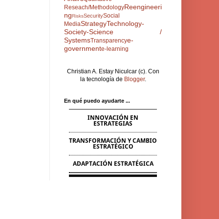
Reengineeri
Reseach/Methodology
ng
Social
Security
Risks
Strategy
Technology-
Media
Society-Science /
Systems
e-
Transparency
government
e-learning
Christian A. Estay Niculcar (c). Con
la tecnología de
Blogger
.
En qué puedo ayudarte ...
INNOVACIÓN EN
ESTRATEGIAS
TRANSFORMACIÓN Y CAMBIO
ESTRATÉGICO
ADAPTACIÓN ESTRATÉGICA