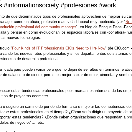
s #informationsociety #profesiones #work
 de que determinados tipos de profesionales aprovechen de mejorar su car
nager como un oficio, profesión o actividad laboral muy apetecida (ver "
Se 
volución profesional del community manager
", en blog de Enrique Dans -Febr
allá y pensar en cómo evolucionan los espacios laborales con -por ahora- nu
y las nuevas tecnologías.
ículo "
Four Kinds of IT Professionals CIOs Need to Hire Now
" (de CIO.com -
ervando los nuevos retos profesionales y si los departamentos de sistemas o
siones o de desarrollo profesional.
 en cada país pueden variar pero que no dejan de ser altos en términos relativ
 de salarios o de dinero, pero si es mejor hablar de crear, cimentar y sembra
conocer estas tendencias profesionales pues marcan los intereses de las empr
e tipo de proyectos acometer.
rca o sugiere un camino de por donde formarse o mejorar las competencias obl
rse estos profesionales en el tiempo? ¿Cómo sería dirigir un proyecto de s
portar estas tendencias? ¿Donde caben organizaciones que respondan a pr
elos de negocio? .... etc.