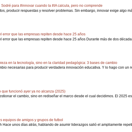
 Sodré para #innovar cuando la #IA calcula, pero no comprende
atos, producir respuestas y resolver problemas. Sin embargo, innovar exige algo más 
: el error que las empresas repiten desde hace 25 años
: el error que las empresas repiten desde hace 25 años Durante más de dos décadas,
eza en la tecnología, sino en la claridad pedagógica: 3 bases de cambio
mbio necesarias para producir verdadera innovación educativa. Y lo hago con un re
go que funcionó ayer ya no alcanza (2025)
stionar el cambio, sino en rediseñar el marco desde el cual decidimos. El 2025 escri
us equipos de amigos y grupos de futbol
 Hace unos días atrás, hablando de asumir liderazgos salió el ampliamente repeti