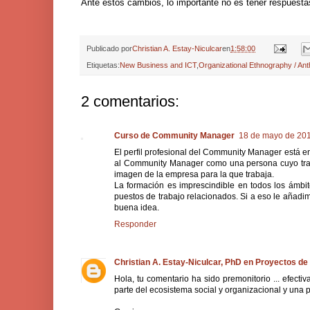
Ante estos cambios, lo importante no es tener respuestas
Publicado por
Christian A. Estay-Niculcar
en
1:58:00
Etiquetas:
New Business and ICT
,
Organizational Ethnography / Ant
2 comentarios:
Curso de Community Manager
18 de mayo de 201
El perfil profesional del Community Manager está 
al Community Manager como una persona cuyo trabaj
imagen de la empresa para la que trabaja.
La formación es imprescindible en todos los ámbit
puestos de trabajo relacionados. Si a eso le añadim
buena idea.
Responder
Christian A. Estay-Niculcar, PhD en Proyectos de
Hola, tu comentario ha sido premonitorio ... efect
parte del ecosistema social y organizacional y una p