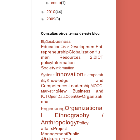
►
enero
(1)
►
2010
(44)
►
2009
(3)
Consultas otros temas de este blog
Business
BigData
Education
Development
Ent
Cloud
repreneurship
Globalization
Hu
man Resources 2.0
ICT
policy
Information
Society
Information
Innovation
Systems
Interoperab
Knowledge and
ility
Competences
Leadership
MOOC
New Business and
Marketing
ICT
Organizati
OpenData
OpenGov
onal
Organizationa
Engineering
l Ethnography /
Anthropology
Policy
affairs
Project
Management
Public
Affairs
Qualitative