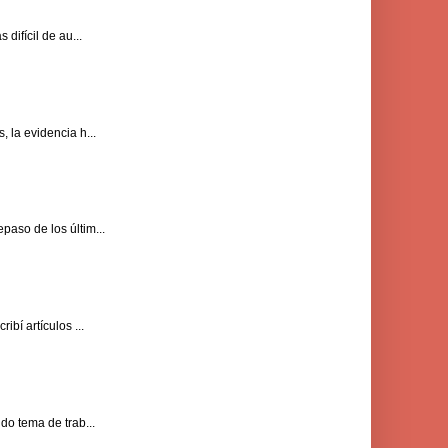
difícil de au...
 la evidencia h...
paso de los últim...
bí artículos ...
do tema de trab...