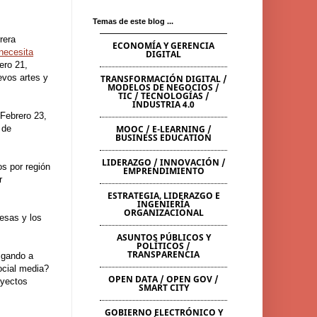
Temas de este blog ...
rera
ECONOMÍA Y GERENCIA
necesita
DIGITAL
ero 21,
evos artes y
TRANSFORMACIÓN DIGITAL /
MODELOS DE NEGOCIOS /
TIC / TECNOLOGÍAS /
INDUSTRIA 4.0
Febrero 23,
 de
MOOC / E-LEARNING /
BUSINESS EDUCATION
LIDERAZGO / INNOVACIÓN /
os por región
EMPRENDIMIENTO
r
ESTRATEGIA, LIDERAZGO E
INGENIERÍA
ORGANIZACIONAL
esas y los
ASUNTOS PÚBLICOS Y
POLÍTICOS /
TRANSPARENCIA
igando a
ocial media?
OPEN DATA / OPEN GOV /
oyectos
SMART CITY
GOBIERNO ELECTRÓNICO Y