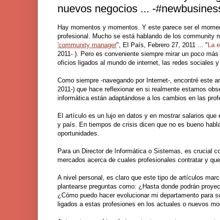
nuevos negocios ... -#newbusines
Hay momentos y momentos. Y este parece ser el momento
profesional. Mucho se está hablando de los community ma
'community manager
", El País, Febrero 27, 2011 ... "
La e
2011- ). Pero es conveniente siempre mirar un poco más 
oficios ligados al mundo de internet, las redes sociales 
Como siempre -navegando por Internet-, encontré este art
2011-) que hace reflexionar en si realmente estamos obs
informática están adaptándose a los cambios en las profe
El artículo es un lujo en datos y en mostrar salarios que
y país. En tiempos de crisis dicen que no es bueno hablar
oportunidades.
Para un Director de Informática o Sistemas, es crucial 
mercados acerca de cuales profesionales contratar y qu
A nivel personal, es claro que este tipo de artículos ma
plantearse preguntas como: ¿Hasta donde podrán proyecta
¿Cómo puedo hacer evolucionar mi departamento para so
ligados a estas profesiones en los actuales o nuevos mod