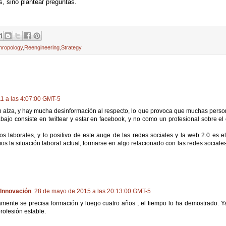
, sino plantear preguntas.
hropology
,
Reengineering
,
Strategy
1 a las 4:07:00 GMT-5
en alza, y hay mucha desinformación al respecto, lo que provoca que muchas pers
o consiste en twittear y estar en facebook, y no como un profesional sobre el 
os laborales, y lo positivo de este auge de las redes sociales y la web 2.0 es 
os la situación laboral actual, formarse en algo relacionado con las redes social
 Innovación
28 de mayo de 2015 a las 20:13:00 GMT-5
ivamente se precisa formación y luego cuatro años , el tiempo lo ha demostrado. 
rofesión estable.