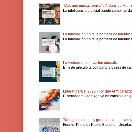
“Más que nunca, pensar”: 7 ideas de Muniz
La inteligencia artificial puede combinar d
La innovación no falla por falta de talento
La innovación no falla por falta de talento
La verdadera innovación educativa no empi
En este artículo te comparto 3 bases de ca
Liderar para el 2026 - por qué el #lideraz
El verdadero liderazgo ya no consiste en ge
Trabajo en equipo y grupo de trabajo vers
Fuente: Photo by Nicole Baster on Unsplash