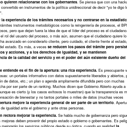
o quieren relacionarse con los gobernantes
. Se piensa que con una hack
convertido en instrumentos de la política unidireccional de decir "yo te digo 
".
la experiencia de los trámites necesarios y no centrarse en la estadísti
rámites instrumentos metodológicos como la reingeniería de procesos, el BP
sos, pero que dejan fuera la idea de que el líder del proceso es el ciudadano
 el rol del usuario del proceso, o más aún, asumen que el ciudadano quiere lo
ha avanzado en considerarlo cliente, pero cuidado, el cliente frente al estado
 del estado. Es más, a veces
se reducen los pasos del trámite pero persist
itos y acciones, y a los derechos de igualdad, y se mantienen
ia de la calidad del servicio y en el poder del aún existente dueño del
 entiende es el fin de la apertura: una rica experiencia.
Es preocupante v
osas: un portales informativo con datos supuestamente liberados y abiertos, 
ón de datos, etc.; un plan o agenda ampliamente difundida pero con muchas
ucha por ser parte de un ranking. Muchos dicen que Gobierno Abierto ayuda a
aunque es cierto (y los casos exitosos lo muestran) que la transparencia es m
ensación de bienestar y no tantos portales o miles de datos (muchas veces
ertura mejore la experiencia general de ser parte de un territorio
. Apertu
 de igualdad ante el gobierno y ante otras personas.
 rectora mejorar la experiencia.
Se habla mucho de gobernanza pero sigu
s mejoras deben provenir del propio estado o gobierno o gobernantes. Es peli
e mejorarán los servicios públicos desde su óptica, cuando en realidad
la