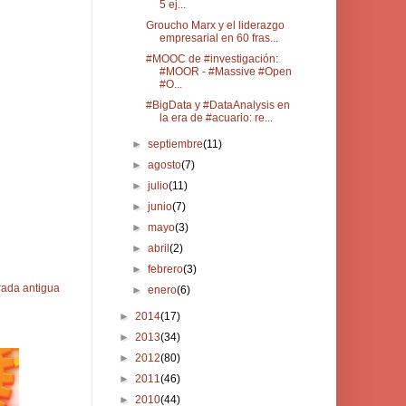
5 ej...
Groucho Marx y el liderazgo
empresarial en 60 fras...
#MOOC de #investigación:
#MOOR - #Massive #Open
#O...
#BigData y #DataAnalysis en
la era de #acuario: re...
►
septiembre
(11)
►
agosto
(7)
►
julio
(11)
►
junio
(7)
►
mayo
(3)
►
abril
(2)
►
febrero
(3)
rada antigua
►
enero
(6)
►
2014
(17)
►
2013
(34)
►
2012
(80)
►
2011
(46)
►
2010
(44)