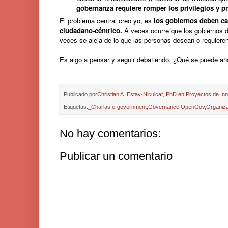
gobernanza requiere romper los privilegios y p
El problema central creo yo, es
los gobiernos deben ca
ciudadano-céntrico.
A veces ocurre que los gobiernos d
veces se aleja de lo que las personas desean o requiere
Es algo a pensar y seguir debatiendo. ¿Qué se puede añ
Publicado por
Christian A. Estay-Niculcar, PhD en Proyectos de In
Etiquetas:
_Charlas
,
e-government
,
Governance
,
OpenGov
,
Organiza
No hay comentarios:
Publicar un comentario