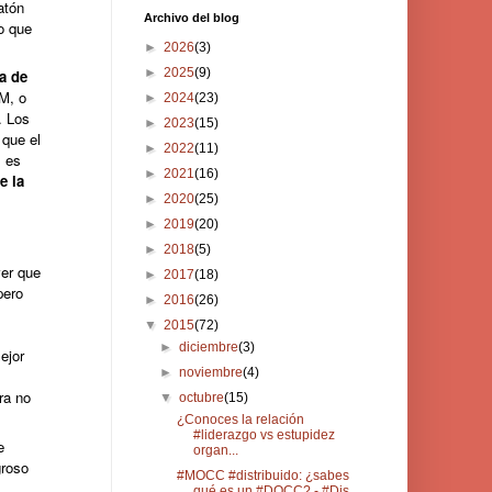
atón
Archivo del blog
lo que
►
2026
(3)
►
2025
(9)
ca de
M, o
►
2024
(23)
. Los
►
2023
(15)
 que el
►
2022
(11)
, es
►
2021
(16)
e la
►
2020
(25)
►
2019
(20)
►
2018
(5)
er que
►
2017
(18)
pero
►
2016
(26)
▼
2015
(72)
►
diciembre
(3)
ejor
►
noviembre
(4)
ra no
▼
octubre
(15)
¿Conoces la relación
#liderazgo vs estupidez
e
organ...
groso
#MOCC #distribuido: ¿sabes
qué es un #DOCC? - #Dis...