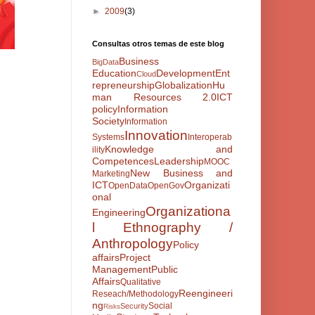
►
2009
(3)
Consultas otros temas de este blog
Business
BigData
Education
Development
Ent
Cloud
repreneurship
Globalization
Hu
man Resources 2.0
ICT
policy
Information
Society
Information
Innovation
Systems
Interoperab
Knowledge and
ility
Competences
Leadership
MOOC
New Business and
Marketing
ICT
Organizati
OpenData
OpenGov
onal
Organizationa
Engineering
l Ethnography /
Anthropology
Policy
affairs
Project
Management
Public
Affairs
Qualitative
Reengineeri
Reseach/Methodology
ng
Social
Security
Risks