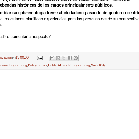
rebendas históricas de los cargos principalmente públicos
.
mbiar su epistemología frente al ciudadano pasando de gobierno-céntri
e los estados planifican experiencias para las personas desde su perspectiv
n.
adir o comentar al respecto?
novación
en
13:00:00
tional Engineering
,
Policy affairs
,
Public Affairs
,
Reengineering
,
SmartCity