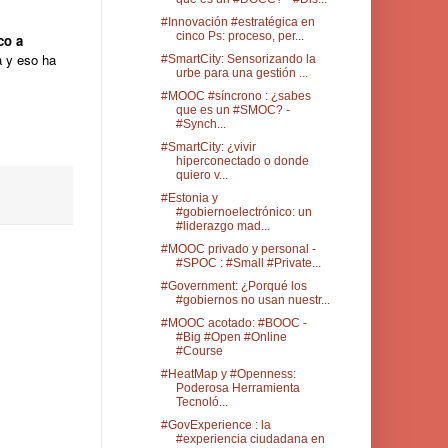
#Innovación #estratégica en
cinco Ps: proceso, per...
co a
a y eso ha
#SmartCity: Sensorizando la
urbe para una gestión ...
#MOOC #síncrono : ¿sabes
que es un #SMOC? -
#Synch...
#SmartCity: ¿vivir
hiperconectado o donde
quiero v...
#Estonia y
#gobiernoelectrónico: un
#liderazgo mad...
#MOOC privado y personal -
#SPOC : #Small #Private...
#Government: ¿Porqué los
#gobiernos no usan nuestr...
#MOOC acotado: #BOOC -
#Big #Open #Online
#Course
#HeatMap y #Openness:
Poderosa Herramienta
Tecnoló...
#GovExperience : la
#experiencia ciudadana en