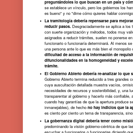
preguntándoles lo que buscan en un país y cóm
se establece un vínculo, pero los gobiernos los han 
es bueno" y no "dime cómo quieres hablar conmigo
La tramitología debería repensarse para mejorar 
reducir pasos.
Desgraciadamente se aplica a los t
con suerte organización y métodos, todos muy valio
asignados a reducir trámites, suelen no ponerse en
funcionario o funcionaría determinará. Al menos se 
una persona ante lo que es más bien el monopolio
dificultad de acceso a la información de requis
difuncionalidades en la homogeneidad y excelenc
trámite.
El Gobierno Abierto debería re-analizar lo que se
Gobierno Abierto termina reducido a tres grandes c
cuya auscultación detallada muestra vacíos, omisi
necesidades de recursos y sostenibilidad, y, una l
transparentar al gobierno y hacerlo más confiable, 
cuando hay garantías de que la apertura produce s
inmanejables), de hecho
no hay indicios que la ap
es ciento por ciento un tema de transparencia, sino
La gobernanza digital debería tener como misión
predominando la visión gobierno-céntrica de que la
escuchar a funcionarios o funcionarias diciendo qu