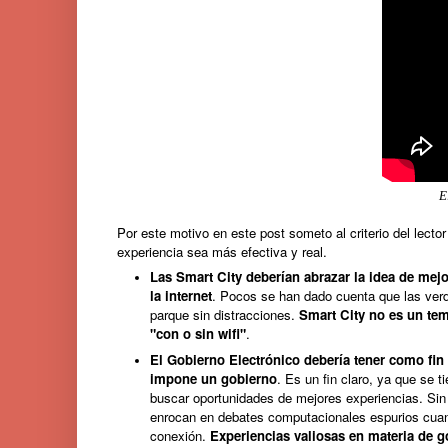
E
Por este motivo en este post someto al criterio del lect
experiencia sea más efectiva y real.
Las Smart City
deberían abrazar la idea de mejor
la internet
. Pocos se han dado cuenta que las verda
parque sin distracciones.
Smart City no es un tem
"con o sin wifi"
.
El Gobierno Electrónico debería tener como fin 
impone un gobierno
. Es un fin claro, ya que se 
buscar oportunidades de mejores experiencias. S
enrocan en debates computacionales espurios cuan
conexión.
Experiencias valiosas en materia de g