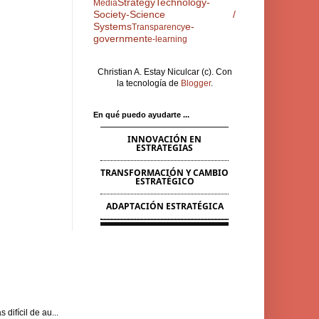
Strategy
Technology-
Media
Society-Science /
Systems
e-
Transparency
government
e-learning
Christian A. Estay Niculcar (c). Con
la tecnología de
Blogger
.
En qué puedo ayudarte ...
INNOVACIÓN EN
ESTRATEGIAS
TRANSFORMACIÓN Y CAMBIO
ESTRATÉGICO
ADAPTACIÓN ESTRATÉGICA
difícil de au...