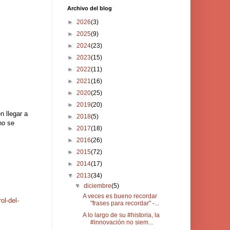
Archivo del blog
►
2026
(3)
►
2025
(9)
►
2024
(23)
►
2023
(15)
►
2022
(11)
►
2021
(16)
►
2020
(25)
►
2019
(20)
 llegar a
►
2018
(5)
no se
►
2017
(18)
►
2016
(26)
►
2015
(72)
►
2014
(17)
▼
2013
(34)
▼
diciembre
(5)
A veces es bueno recordar
ol-del-
"frases para recordar" -...
A lo largo de su #historia, la
#innovación no siem...