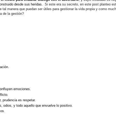
construido desde sus heridas.
Si este era su secreto, en este post planteo es
e tal manera que puedan ser útiles para gestionar la vida propia y como mu
ia de la gestión?
zación.
 confluyen emociones.
licto.
r, prudencia es respetar.
s, odios, y todo aquello que envuelve lo positivo.
ios.