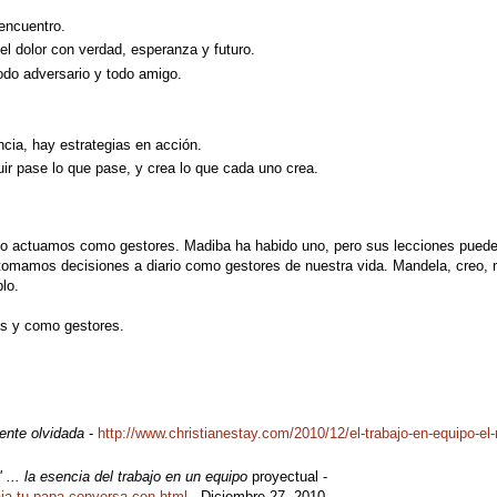
 encuentro.
 el dolor con verdad, esperanza y futuro.
todo adversario y todo amigo.
ia, hay estrategias en acción.
r pase lo que pase, y crea lo que cada uno crea.
ómo actuamos como gestores. Madiba ha habido uno, pero sus lecciones pueden
 tomamos decisiones a diario como gestores de nuestra vida. Mandela, creo, 
lo.
s y como gestores.
nente olvidada
-
http://www.christianestay.com/2010/12/el-trabajo-en-equipo-el-r
... la esencia del trabajo en un equipo
proyectual -
aja-tu-papa-conversa-con.html
- Diciembre 27, 2010.