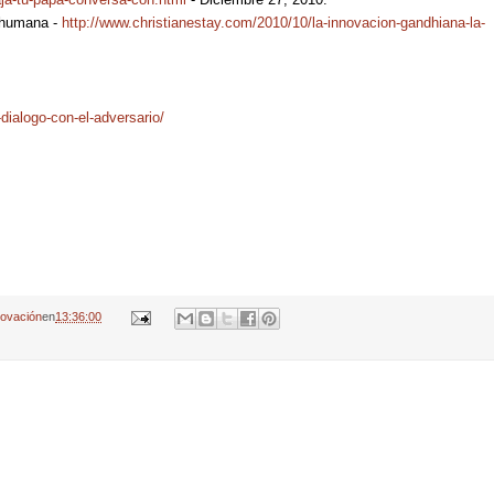
a humana -
http://www.christianestay.com/2010/10/la-innovacion-gandhiana-la-
dialogo-con-el-adversario/
novación
en
13:36:00