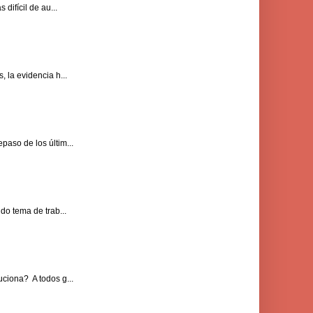
difícil de au...
 la evidencia h...
paso de los últim...
do tema de trab...
ciona? A todos g...