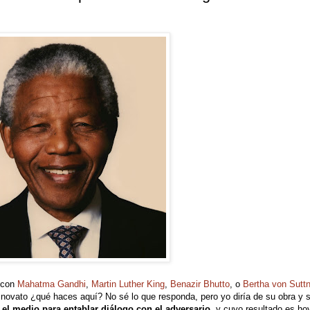
 con
Mahatma Gandhi
,
Martin Luther King
,
Benazir Bhutto
, o
Bertha von Suttn
novato ¿qué haces aquí? No sé lo que responda, pero yo diría de su obra y 
l medio para entablar diálogo con el adversario
, y cuyo resultado es ho