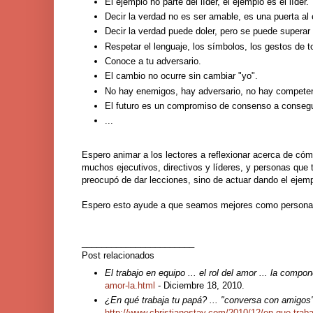
El ejemplo no parte del líder, el ejemplo es el líder.
Decir la verdad no es ser amable, es una puerta al
Decir la verdad puede doler, pero se puede superar
Respetar el lenguaje, los símbolos, los gestos de 
Conoce a tu adversario.
El cambio no ocurre sin cambiar "yo".
No hay enemigos, hay adversario, no hay competenc
El futuro es un compromiso de consenso a consegui
...
Espero animar a los lectores a reflexionar acerca de c
muchos ejecutivos, directivos y líderes, y personas que
preocupó de dar lecciones, sino de actuar dando el ejemp
Espero esto ayude a que seamos mejores como persona
_______________________
Post relacionados
El trabajo en equipo ... el rol del amor ... la compo
amor-la.html
- Diciembre 18, 2010.
¿En qué trabaja tu papá? ... "conversa con amigos" 
http://www.christianestay.com/2010/12/en-que-trab