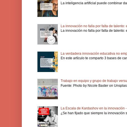
La inteligencia artificial puede combinar d
La innovación no falla por falta de talento
La innovación no falla por falta de talento
La verdadera innovación educativa no empi
En este artículo te comparto 3 bases de ca
Trabajo en equipo y grupo de trabajo vers
Fuente: Photo by Nicole Baster on Unsplash
La Escala de Kardashov en la innovación -
¿Se han fijado que siempre la innovación s