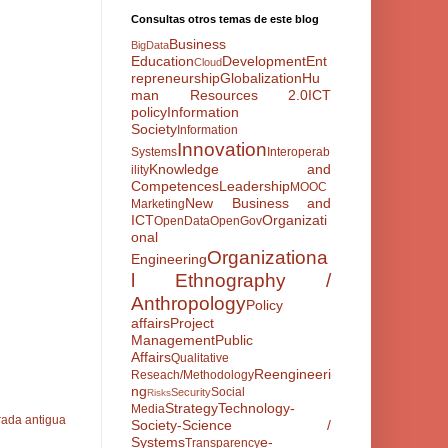
Consultas otros temas de este blog
Business
BigData
Education
Development
Ent
Cloud
repreneurship
Globalization
Hu
man Resources 2.0
ICT
policy
Information
Society
Information
Innovation
Systems
Interoperab
Knowledge and
ility
Competences
Leadership
MOOC
New Business and
Marketing
ICT
Organizati
OpenData
OpenGov
onal
Organizationa
Engineering
l Ethnography /
Anthropology
Policy
affairs
Project
Management
Public
Affairs
Qualitative
Reengineeri
Reseach/Methodology
ng
Social
Security
Risks
Strategy
Technology-
Media
rada antigua
Society-Science /
Systems
e-
Transparency