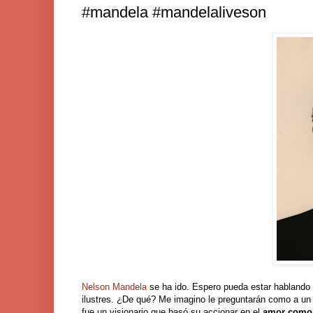
#mandela #mandelaliveson
Nelson Mandela
se ha ido. Espero pueda estar hablando
ilustres. ¿De qué? Me imagino le preguntarán como a un 
fue un visionario que basó su accionar en el
amor como e