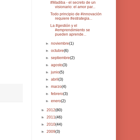
#Madiba - el secreto de un
visionario: el amor par...
Todo principio de #innovación
requiere #estrategia...
La #gestión y el
#emprendimiento se
pueden aprende...
►
noviembre
(1)
►
octubre
(6)
►
septiembre
(2)
►
agosto
(3)
►
junio
(5)
►
abril
(3)
►
marzo
(4)
►
febrero
(3)
►
enero
(2)
►
2012
(80)
►
2011
(46)
►
2010
(44)
►
2009
(3)