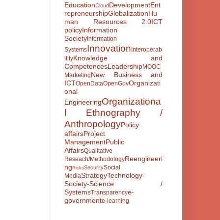
Education
Development
Ent
Cloud
repreneurship
Globalization
Hu
man Resources 2.0
ICT
policy
Information
Society
Information
Innovation
Systems
Interoperab
Knowledge and
ility
Competences
Leadership
MOOC
New Business and
Marketing
ICT
Organizati
OpenData
OpenGov
onal
Organizationa
Engineering
l Ethnography /
Anthropology
Policy
affairs
Project
Management
Public
Affairs
Qualitative
Reengineeri
Reseach/Methodology
ng
Social
Security
Risks
Strategy
Technology-
Media
Society-Science /
Systems
e-
Transparency
government
e-learning