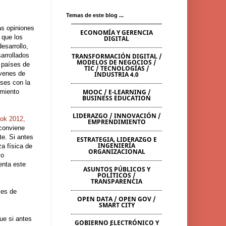
Temas de este blog ...
as opiniones
ECONOMÍA Y GERENCIA
 que los
DIGITAL
esarrollo,
arrollados
TRANSFORMACIÓN DIGITAL /
MODELOS DE NEGOCIOS /
 países de
TIC / TECNOLOGÍAS /
óvenes de
INDUSTRIA 4.0
íses con la
imiento
MOOC / E-LEARNING /
BUSINESS EDUCATION
LIDERAZGO / INNOVACIÓN /
ook 2012,
EMPRENDIMIENTO
 conviene
e. Si antes
ESTRATEGIA, LIDERAZGO E
INGENIERÍA
za física de
ORGANIZACIONAL
vo
enta este
ASUNTOS PÚBLICOS Y
POLÍTICOS /
TRANSPARENCIA
 es de
OPEN DATA / OPEN GOV /
SMART CITY
ue si antes
GOBIERNO ELECTRÓNICO Y