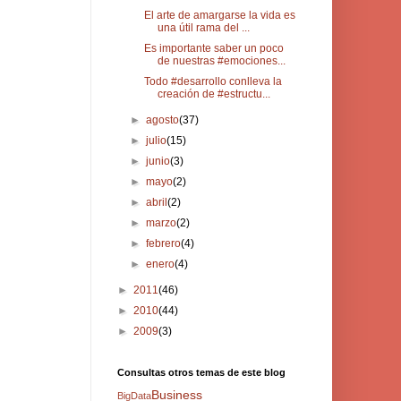
El arte de amargarse la vida es
una útil rama del ...
Es importante saber un poco
de nuestras #emociones...
Todo #desarrollo conlleva la
creación de #estructu...
►
agosto
(37)
►
julio
(15)
►
junio
(3)
►
mayo
(2)
►
abril
(2)
►
marzo
(2)
►
febrero
(4)
►
enero
(4)
►
2011
(46)
►
2010
(44)
►
2009
(3)
Consultas otros temas de este blog
Business
BigData