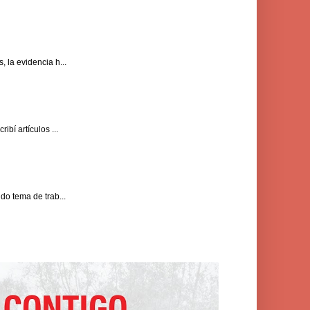
 la evidencia h...
bí artículos ...
do tema de trab...