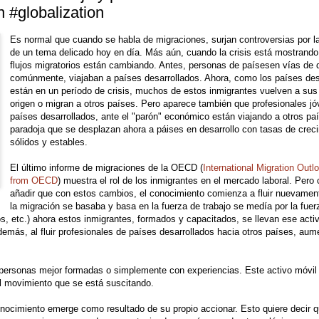
ón #globalization
Es normal que cuando se habla de migraciones, surjan controversias por l
de un tema delicado hoy en día. Más aún, cuando la crisis está mostrando
flujos migratorios están cambiando. Antes, personas de paísesen vías de d
comúnmente, viajaban a países desarrollados. Ahora, como los países des
están en un período de crisis, muchos de estos inmigrantes vuelven a sus
origen o migran a otros países. Pero aparece también que profesionales j
países desarrollados, ante el "parón" económico están viajando a otros pa
paradoja que se desplazan ahora a páises en desarrollo con tasas de crec
sólidos y estables.
El último informe de migraciones de la OECD (
International Migration Outl
from OECD
) muestra el rol de los inmigrantes en el mercado laboral. Pero
añadir que con estos cambios, el conocimiento comienza a fluir nuevament
la migración se basaba y basa en la fuerza de trabajo se medía por la fuer
s, etc.) ahora estos inmigrantes, formados y capacitados, se llevan ese acti
emás, al fluir profesionales de países desarrollados hacia otros países, aum
 personas mejor formadas o simplemente con experiencias. Este activo móvil
el movimiento que se está suscitando.
onocimiento emerge como resultado de su propio accionar. Esto quiere decir q