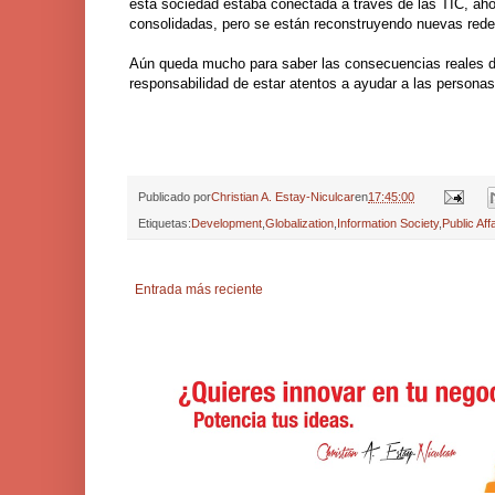
esta sociedad estaba conectada a través de las TIC, ah
consolidadas, pero se están reconstruyendo nuevas rede
Aún queda mucho para saber las consecuencias reales de
responsabilidad de estar atentos a ayudar a las person
Publicado por
Christian A. Estay-Niculcar
en
17:45:00
Etiquetas:
Development
,
Globalization
,
Information Society
,
Public Aff
Entrada más reciente