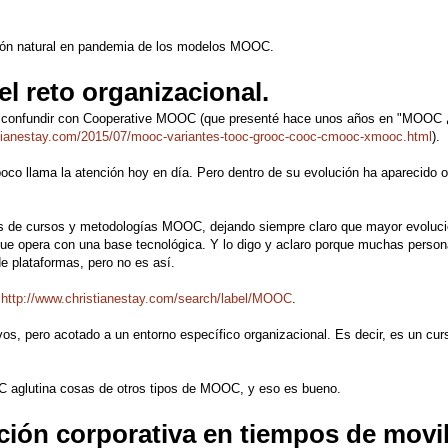
ión natural en pandemia de los modelos MOOC.
 reto organizacional.
e confundir con Cooperative MOOC (que presenté hace unos años en "MOOC 
stianestay.com/2015/07/mooc-variantes-tooc-grooc-cooc-cmooc-xmooc.html
).
o llama la atención hoy en día. Pero dentro de su evolución ha aparecido o
os de cursos y metodologías MOOC, dejando siempre claro que mayor evoluc
que opera con una base tecnológica. Y lo digo y aclaro porque muchas perso
 plataformas, pero no es así.
:
http://www.christianestay.com/search/label/MOOC
.
, pero acotado a un entorno específico organizacional. Es decir, es un cur
OOC aglutina cosas de otros tipos de MOOC,
y eso es bueno.
ción corporativa en tiempos de movi