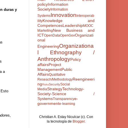
policy
Information
Society
en duras y
Information
Innovation
Systems
Interoperab
Knowledge and
ility
Competences
Leadership
MOOC
New Business and
Marketing
ICT
Organizati
OpenData
OpenGov
onal
as
Organizationa
Engineering
l Ethnography /
Anthropology
Policy
es
affairs
Project
Management
Public
ía a
Affairs
Qualitative
Reengineeri
Reseach/Methodology
ng
Social
Security
Risks
Strategy
Technology-
Media
 Esto
Society-Science /
Systems
e-
Transparency
government
e-learning
adores,
Christian A. Estay Niculcar (c). Con
la tecnología de
Blogger
.