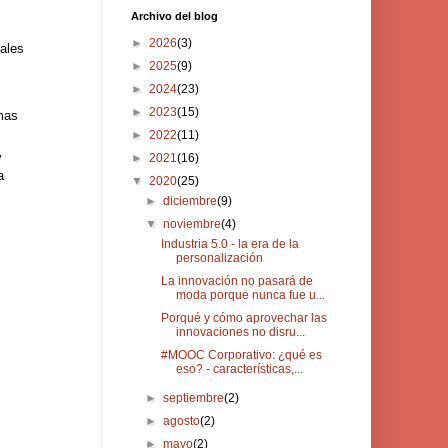
Archivo del blog
►
2026
(3)
pales
►
2025
(9)
►
2024
(23)
►
2023
(15)
mas
►
2022
(11)
y
►
2021
(16)
a
▼
2020
(25)
►
diciembre
(9)
▼
noviembre
(4)
Industria 5.0 - la era de la
personalización
La innovación no pasará de
moda porque nunca fue u...
Porqué y cómo aprovechar las
innovaciones no disru...
#MOOC Corporativo: ¿qué es
eso? - características,...
►
septiembre
(2)
►
agosto
(2)
►
mayo
(2)