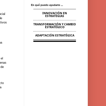
En qué puedo ayudarte ...
INNOVACIÓN EN
cial
ESTRATEGIAS
de
ctivos
TRANSFORMACIÓN Y CAMBIO
ESTRATÉGICO
ADAPTACIÓN ESTRATÉGICA
na
 el
uenas
 de
cto
la