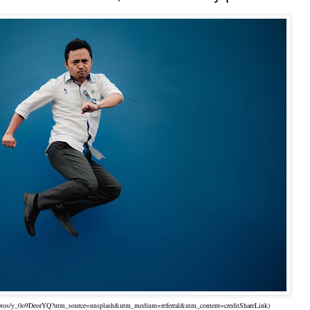
/photos/y_0o9DeorYQ?utm_source=unsplash&utm_medium=referral&utm_content=creditShareLink)