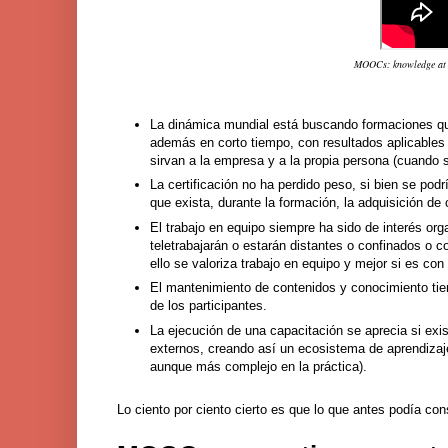
MOOCs: knowledge at y
La dinámica mundial está buscando formaciones qu
además en corto tiempo, con resultados aplicables 
sirvan a la empresa y a la propia persona (cuando 
La certificación no ha perdido peso, si bien se pod
que exista, durante la formación, la adquisición de 
El trabajo en equipo siempre ha sido de interés o
teletrabajarán o estarán distantes o confinados o c
ello se valoriza trabajo en equipo y mejor si es co
El mantenimiento de contenidos y conocimiento tie
de los participantes.
La ejecución de una capacitación se aprecia si exis
externos, creando así un ecosistema de aprendizaje
aunque más complejo en la práctica).
Lo ciento por ciento cierto es que lo que antes podía c