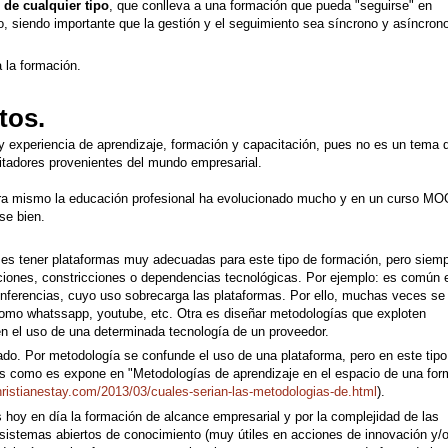
 de cualquier tipo
, que conlleva a una formación que pueda "seguirse" en
vo, siendo importante que la gestión y el seguimiento sea síncrono y asíncrono
a la formación.
tos.
y experiencia de aprendizaje, formación y capacitación, pues no es un tema 
ilitadores provenientes del mundo empresarial.
ora mismo la educación profesional ha evolucionado mucho y en un curso M
se bien.
a es tener plataformas muy adecuadas para este tipo de formación, pero siem
cciones, constricciones o dependencias tecnológicas. Por ejemplo: es común 
nferencias, cuyo uso sobrecarga las plataformas. Por ello, muchas veces se
mo whatssapp, youtube, etc. Otra es diseñar metodologías que exploten
en el uso de una determinada tecnología de un proveedor.
do. Por metodología se confunde el uso de una plataforma, pero en este tipo
s como es expone en "Metodologías de aprendizaje en el espacio de una for
hristianestay.com/2013/03/cuales-serian-las-metodologias-de.html
).
es hoy en día la formación de alcance empresarial y por la complejidad de las
osistemas abiertos de conocimiento (muy útiles en acciones de innovación y/