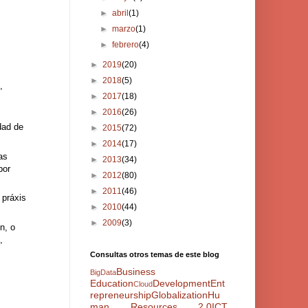
►
abril
(1)
►
marzo
(1)
►
febrero
(4)
►
2019
(20)
►
2018
(5)
,
►
2017
(18)
s
►
2016
(26)
dad de
►
2015
(72)
►
2014
(17)
as
►
2013
(34)
por
►
2012
(80)
►
2011
(46)
 práxis
►
2010
(44)
►
2009
(3)
n, o
,
Consultas otros temas de este blog
Business
BigData
Education
Development
Ent
Cloud
repreneurship
Globalization
Hu
man Resources 2.0
ICT