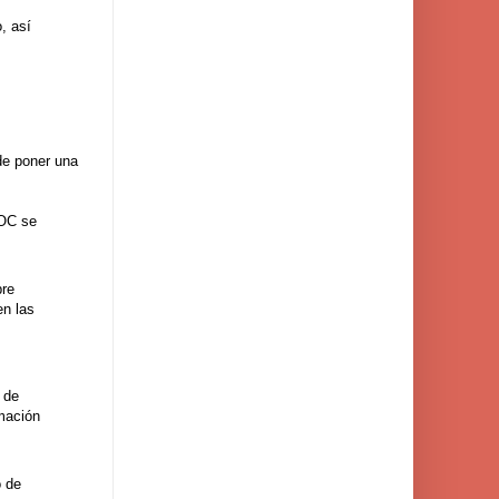
, así
de poner una
OOC se
pre
en las
 de
mación
o de