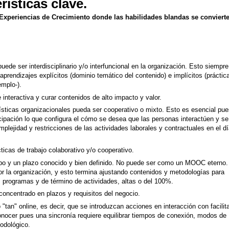
ísticas clave.
Experiencias de Crecimiento donde las habilidades blandas se conviert
puede ser interdisciplinario y/o interfuncional en la organización. Esto siempre
prendizajes explícitos (dominio temático del contenido) e implícitos (práctic
jemplo-).
interactiva y curar contenidos de alto impacto y valor.
ísticas organizacionales pueda ser cooperativo o mixto. Esto es esencial pu
ticipación lo que configura el cómo se desea que las personas interactúen y se
omplejidad y restricciones de las actividades laborales y contractuales en el d
ácticas de trabajo colaborativo y/o cooperativo.
empo y un plazo conocido y bien definido. No puede ser como un MOOC eterno.
or la organización, y esto termina ajustando contenidos y metodologías para
s programas y de término de actividades, altas o del 100%.
 concentrado en plazos y requisitos del negocio.
 "tan" online, es decir, que se introduzcan acciones en interacción con facilit
onocer pues una sincronía requiere equilibrar tiempos de conexión, modos de
todológico.