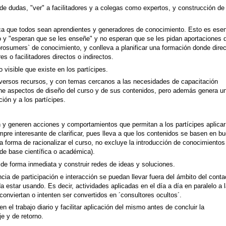
 de dudas, "ver" a facilitadores y a colegas como expertos, y construcción de
a que todos sean aprendientes y generadores de conocimiento. Esto es esen
o y "esperan que se les enseñe" y no esperan que se les pidan aportaciones 
`prosumers` de conocimiento, y conlleva a planificar una formación donde dire
es o facilitadores directos o indirectos.
 visible que existe en los partícipes.
diversos recursos, y con temas cercanos a las necesidades de capacitación
fine aspectos de diseño del curso y de sus contenidos, pero además genera u
ión y a los partícipes.
 y generen acciones y comportamientos que permitan a los partícipes aplicar
pre interesante de clarificar, pues lleva a que los contenidos se basen en b
sta forma de racionalizar el curso, no excluye la introducción de conocimientos
e base científica o académica).
 de forma inmediata y construir redes de ideas y soluciones.
ncia de participación e interacción se puedan llevar fuera del ámbito del conta
a estar usando. Es decir, actividades aplicadas en el día a día en paralelo a 
 conviertan o intenten ser convertidos en ´consultores ocultos´.
en el trabajo diario y facilitar aplicación del mismo antes de concluir la
e y de retorno.