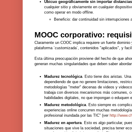
Ubicuo geográficamente sin importar distancias
cualquier sitio y obviamente en cualquier dispositi
como operar en modo offline.
Beneficio: dar continuidad sin interrupciones 
MOOC corporativo: requisi
Claramente un COOC implica requiere un fuerte dominio 
plataforma ´customizada´, contenidos "aplicados", y fac
Esta última preocupación proviene del hecho de que ah
generan muchas singularidades que deben saber abordar
Madurez tecnológica
. Esto tiene dos aristas. Un
dependiendo de que no genere limitaciones, restri
metodologías "meter" decenas de videos y videoco
trabaja con diversos mecanismos más comunes, co
habilidades digitales, no que impongan o eduquen 
Madurez metodológica
. Esto siempre es complica
experiencias online concurren muchas metodología
profesional inundada por las TIC
" (ver
http://www.c
Madurez en apertura
. Esto es algo particular, pu
situaciones que vive la sociedad, precisa tener ec