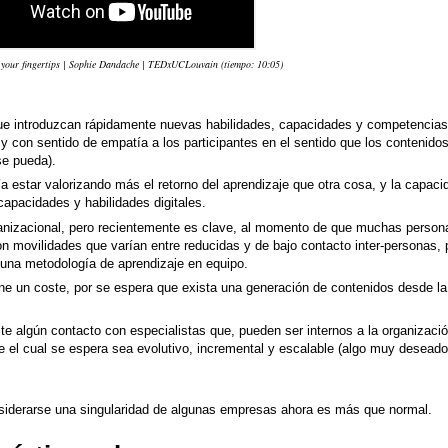
our fingertips | Sophie Dandache | TEDxUCLouvain (tiempo: 10:05)
e introduzcan rápidamente nuevas habilidades, capacidades y competencias
y con sentido de empatía a los participantes en el sentido que los contenido
se pueda).
ría estar valorizando más el retorno del aprendizaje que otra cosa, y la capaci
capacidades y habilidades digitales.
rganizacional, pero recientemente es clave, al momento de que muchas person
on movilidades que varían entre reducidas y de bajo contacto inter-personas, 
n una metodología de aprendizaje en equipo.
ne un coste, por se espera que exista una generación de contenidos desde la
te algún contacto con especialistas que, pueden ser internos a la organizació
 el cual se espera sea evolutivo, incremental y escalable (algo muy deseado
onsiderarse una singularidad de algunas empresas ahora es más que normal.