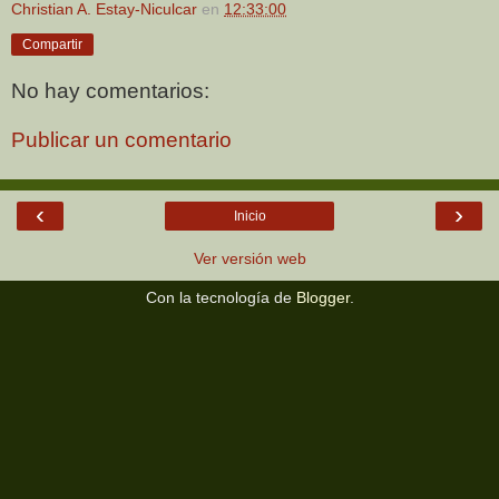
Christian A. Estay-Niculcar
en
12:33:00
Compartir
No hay comentarios:
Publicar un comentario
‹
›
Inicio
Ver versión web
Con la tecnología de
Blogger
.