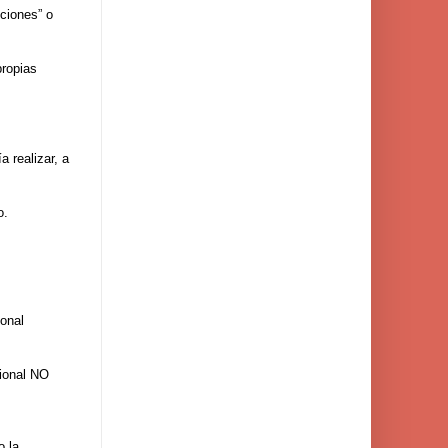
ciones” o
propias
 realizar, a
o.
ional
cional NO
o la