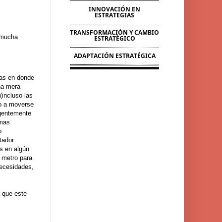
INNOVACIÓN EN
ESTRATEGIAS
TRANSFORMACIÓN Y CAMBIO
 mucha
ESTRATÉGICO
ADAPTACIÓN ESTRATÉGICA
jas en donde
na mera
(incluso las
do a moverse
igentemente
emas
o
tador
s en algún
 metro para
necesidades,
a que este