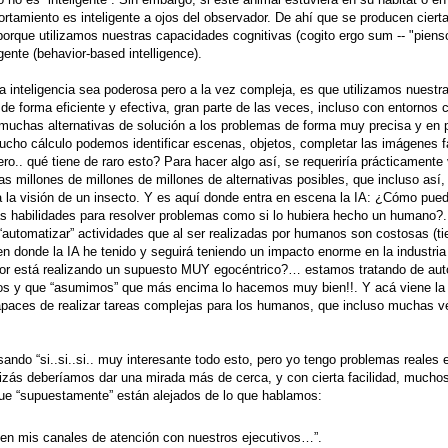
miento es inteligente a ojos del observador. De ahí que se producen ciert
porque utilizamos nuestras capacidades cognitivas (cogito ergo sum -- "piens
ente (behavior-based intelligence).
a inteligencia sea poderosa pero a la vez compleja, es que utilizamos nuestr
 de forma eficiente y efectiva, gran parte de las veces, incluso con entornos
s muchas alternativas de solución a los problemas de forma muy precisa y en 
cho cálculo podemos identificar escenas, objetos, completar las imágenes fa
ero.. qué tiene de raro esto? Para hacer algo así, se requeriría prácticamente 
 millones de millones de millones de alternativas posibles, que incluso así,
la visión de un insecto. Y es aquí donde entra en escena la IA: ¿Cómo pue
tas habilidades para resolver problemas como si lo hubiera hecho un humano?.
: “automatizar” actividades que al ser realizadas por humanos son costosas (t
en donde la IA he tenido y seguirá teniendo un impacto enorme en la industria
rior está realizando un supuesto MUY egocéntrico?… estamos tratando de aut
os y que “asumimos” que más encima lo hacemos muy bien!!. Y acá viene l
 capaces de realizar tareas complejas para los humanos, que incluso muchas v
ndo “si..si..si.. muy interesante todo esto, pero yo tengo problemas reales 
izás deberíamos dar una mirada más de cerca, y con cierta facilidad, mucho
que “supuestamente” están alejados de lo que hablamos:
s en mis canales de atención con nuestros ejecutivos…”.