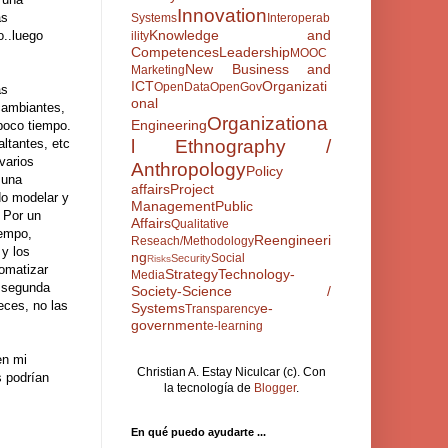
Innovation
as
Systems
Interoperab
Knowledge and
o..luego
ility
Competences
Leadership
MOOC
New Business and
Marketing
ICT
Organizati
OpenData
OpenGov
as
onal
 cambiantes,
Organizationa
Engineering
poco tiempo.
ltantes, etc
l Ethnography /
varios
Anthropology
Policy
 una
affairs
Project
do modelar y
Management
Public
 Por un
Affairs
Qualitative
iempo,
Reengineeri
Reseach/Methodology
 y los
ng
Social
Security
Risks
omatizar
Strategy
Technology-
Media
a segunda
Society-Science /
eces, no las
Systems
e-
Transparency
government
e-learning
en mi
Christian A. Estay Niculcar (c). Con
s podrían
la tecnología de
Blogger
.
En qué puedo ayudarte ...