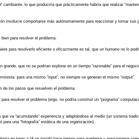
 cambiante, lo que produciría que prácticamente habría que realizar “manten
ución involucre comportarse más autónomamente para reaccionar y tomar sus 
 bien para resolver el problema.
ere para resolverlo eficiente o eficazmente es tal, que un humano no lo podría
an grande, que no se podrían explorar en un tiempo “razonable” para el negoci
minista: para una mismo “input”, no siempre se generan el mismo “output”.
n de los pasos que resuelven el problema.
 para resolver el problema (ergo, no podría construir un “programa” computac
a que va “acumulando” experiencia y adaptándose al medio (un sistema tradi
 para una “fotografía” estática de una organización) .
ología en torno a IA se instaló hace tiempo para quedarse y posicionarse com