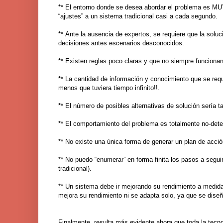
** El entorno donde se desea abordar el problema es MUY
“ajustes” a un sistema tradicional casi a cada segundo.
**
Ante la ausencia de expertos, se requiere que la sol
decisiones antes escenarios desconocidos.
**
Existen reglas poco claras y que no siempre funcionan
**
La cantidad de información y conocimiento que se requi
menos que tuviera tiempo infinito!!.
**
El número de posibles alternativas de solución sería t
**
El comportamiento del problema es totalmente no-deter
**
No existe una única forma de generar un plan de acció
**
No puedo “enumerar” en forma finita los pasos a seguir
tradicional).
** Un sistema debe ir mejorando su rendimiento a medid
mejora su rendimiento ni se adapta solo, ya que se diseñó
Finalmente, resulta más evidente ahora que toda la tecn