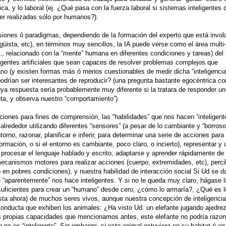
ca, y lo laboral (ej. ¿Qué pasa con la fuerza laboral si sistemas inteligentes
er realizadas sólo por humanos?).
siones ó paradigmas, dependiendo de la formación del experto que está involu
güista, etc), en términos muy sencillos, la IA puede verse como el área multi-d
e., relacionado con la “mente” humana en diferentes condiciones y tareas) del 
ligentes artificiales que sean capaces de resolver problemas complejos que
o (y existen formas más ó menos cuestionables de medir dicha “inteligencia”
odrían ser interesantes de reproducir? (una pregunta bastante egocéntrica c
 respuesta sería probablemente muy diferente si la tratara de responder un
eta, y observa nuestro “comportamiento”).
iones para fines de comprensión, las “habilidades” que nos hacen “inteligent
alrededor utilizando diferentes “sensores” (a pesar de lo cambiante y “borros
rno, razonar, planificar e inferir, para determinar una serie de acciones para
ormación, o si el entorno es cambiante, poco claro, o incierto), representar y 
procesar el lenguaje hablado y escrito, adaptarse y aprender rápidamente de
mecanismos motores para realizar acciones (cuerpo, extremidades, etc), perci
 en pobres condiciones), y nuestra habilidad de interacción social Si Ud se d
“aparentemente” nos hace inteligentes. Y si no le queda muy claro, hágase l
 suficientes para crear un “humano” desde cero, ¿cómo lo armaría?, ¿Qué es 
asta ahora) de muchos seres vivos, aunque nuestra concepción de inteligencia
onducta que exhiben los animales: ¿Ha visto Ud. un elefante jugando ajedre
s propias capacidades que mencionamos antes, este elefante no podría razona
no es “inteligente”. Sin embargo, si este animal estuviera en su habitat ó en