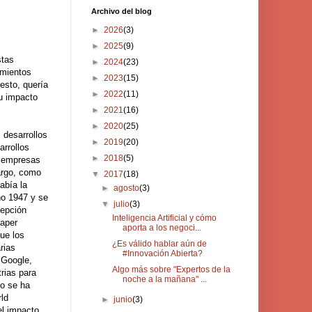
Archivo del blog
►
2026
(3)
►
2025
(9)
stas
►
2024
(23)
imientos
►
2023
(15)
esto, quería
►
2022
(11)
su impacto
►
2021
(16)
►
2020
(25)
 desarrollos
►
2019
(20)
arrollos
►
2018
(5)
s empresas
argo, como
▼
2017
(18)
abía la
►
agosto
(3)
ño 1947 y se
▼
julio
(3)
cepción
Inteligencia Artificial y cómo
paper
aporta a los negoci...
ue los
¿Es válido hablar aún de
rias
#Innovación Abierta?
 Google,
Algo más sobre "Expertos de la
rias para
noche a la mañana" ...
lo se ha
rld
►
junio
(3)
el impacto