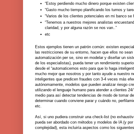
“Estoy perdiendo mucho dinero porque existen client
“Gasto mucho tiempo planificando los turnos y tarea
“Varios de los clientes potenciales en mi banco se 
“Tenemos a nuestros mejores analistas encuestando
claridad, y por alguna razón se nos van..”
etc
Estos ejemplos tienen un patrón común: existen especi
las restricciones de su entorno, hacen que ellos no sea
automatización per se, sino en modelar y diseñar un sist
de los especialistas), pueda tener un rendimiento super
desde el “automaticemos esto para que lo haga inteligen
mucho mejor que nosotros y por tanto ayude a nuestro ne
inteligentes que predicen fraudes con 3-4 veces más ef
autónomamente, modelos que pueden analizar riesgo cred
utilizando el lenguaje humano para atender a clientes 
medio para así detectar tendencias de modo de tomar de
determinar cuando conviene parar y cuándo no, perfilami
etc.
Así, si uno pudiera construir una check-list (no exhaust
pueda ser abordado con métodos y modelos de IA (y por t
complejidad), esta incluiría aspectos como los siguientes