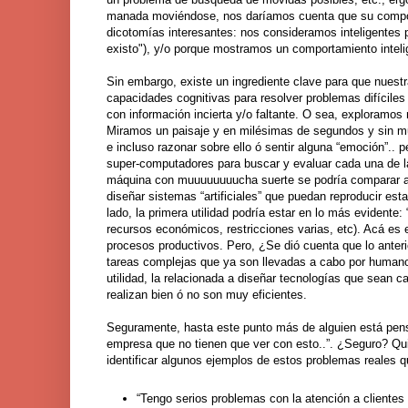
manada moviéndose, nos daríamos cuenta que su comporta
dicotomías interesantes: nos consideramos inteligentes 
existo"), y/o porque mostramos un comportamiento intelig
Sin embargo, existe un ingrediente clave para que nuestr
capacidades cognitivas para resolver problemas difíciles
con información incierta y/o faltante. O sea, exploramo
Miramos un paisaje y en milésimas de segundos y sin mu
e incluso razonar sobre ello ó sentir alguna “emoción”.. p
super-computadores para buscar y evaluar cada una de las
máquina con muuuuuuuucha suerte se podría comparar a 
diseñar sistemas “artificiales” que puedan reproducir es
lado, la primera utilidad podría estar en lo más evidente
recursos económicos, restricciones varias, etc). Acá es 
procesos productivos. Pero, ¿Se dió cuenta que lo ante
tareas complejas que ya son llevadas a cabo por human
utilidad, la relacionada a diseñar tecnologías que sean
realizan bien ó no son muy eficientes.
Seguramente, hasta este punto más de alguien está pensa
empresa que no tienen que ver con esto..”. ¿Seguro? Qu
identificar algunos ejemplos de estos problemas reales 
“Tengo serios problemas con la atención a cliente