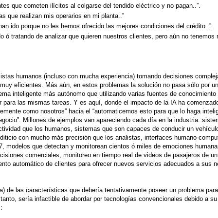
es que cometen ilícitos al colgarse del tendido eléctrico y no pagan..”.
s que realizan mis operarios en mi planta..”
han ido porque no les hemos ofrecido las mejores condiciones del crédito..”.
 ó tratando de analizar que quieren nuestros clientes, pero aún no tenemos
alistas humanos (incluso con mucha experiencia) tomando decisiones comple
n muy eficientes. Más aún, en estos problemas la solución no pasa sólo por u
ema inteligente más autónomo que utilizando varias fuentes de conocimiento 
ior para las mismas tareas. Y es aquí, donde el impacto de la IA ha comenza
temente como nosotros” hacia el “automaticemos esto para que lo haga intel
gocio”. Millones de ejemplos van apareciendo cada día en la industria: sist
ectividad que los humanos, sistemas que son capaces de conducir un vehícul
iticio con mucho más precisión que los analistas, interfaces humano-compu
24/7, modelos que detectan y monitorean cientos ó miles de emociones humana
cisiones comerciales, monitoreo en tiempo real de videos de pasajeros de un
ento automático de clientes para ofrecer nuevos servicios adecuados a sus 
iva) de las características que debería tentativamente poseer un problema par
anto, sería infactible de abordar por tecnologías convencionales debido a su
: