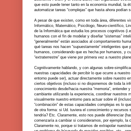
que esto puede tener tanto en la economía mundial, la éti
automatizar tareas “complejas” que hasta ahora podían s
A pesar de que existen, como en toda área, diferentes vi
Informático, Matemático, Psicólogo, Neuro-científico, Lin
de la Informática que estudia los procesos cognitivos (i.
humanos con el fin de modelar y diseñar “sistemas” inte
“generalmente” están asociados al comportamiento human
qué tareas nos hacen “supuestamente” inteligentes que p
humanos, considerando que es hecha por humanos, y cuya
“extraterrestre” que viene por primera vez a nuestro plan
Cognitivamente hablando, y con algunas sobre-simplificac
nuestras capacidades de percibir lo que ocurre a nuestro 
entorno puede ser), actuar directamente sobre nuestro ento
ciertos objetivos (incluso si no disponemos de toda la inf
conocimiento desde/hacia nuestra “memoria”, entender y 
cambiante utilizando la experiencia, coordinar nuestros 
visualmente nuestro entorno para actuar sobre él (incluso
“combinación” de estas capacidades complejas es lo que 
de otra forma: si Ud. tuviera el conocimiento y recursos
tendría? Etc. Claramente, esto nos puede diferenciar (h
comenzaría a cambiar si consideramos, por ejemplo, la c
Claramente no, porque si tratamos de extrapolar nuestra
un problema de búsqueda de movidas posibles, etc., ergo 