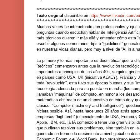
******************
******************
******************
************
Texto original
disponible en
https://www.linkedin.com/pul
******************
******************
******************
************
Muchas veces he interactuado con profesionales y ejecu
preguntas cuando escuchan hablar de Inteligencia Artifici
más técnicos quieren ir más allá y entender cómo esta “
escribir algunos comentarios, tips ó “guidelines” general
en nuestras vidas diarias, pero muy a nivel de “AI in a nut
Lo primero y lo más importante es desmitificar que, a di
“teóricos” comenzaron antes que la revolución tecnológica-
importantes a principios de los años 40s, surgidos gene
en países como USA, UK (iniciativa ALVEY), Francia y J
toda “revolución”, esta tuvo sus épocas buenas y sus “inv
tecnología adecuada para su puesta en marcha (los comp
llamaban “máquinas” de cómputo, en honor a los desarrol
matemática-abstracta de un dispositivo de cómputo y que 
clásico: "Computer machinery and Intelligence"), quedand
hiciera posible. Así, hasta hace unos 20 años atrás aprox
empresas “high-tech” (especialmente de USA, Europa y 
Apple, IBM, etc, la IA comenzó a tener una gran visibili
que pudieran resolver sus problemas, sino también en la v
generado un tremendo crecimiento a nivel global en desa
Economic Forum y el World Bank, han organizado eventos 