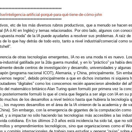
******
******************
******************
se/inteligencia-artificial-porqué-para-qué-tiene-de-cómo-john
******
******************
******************
tivos, etc de los más diversos rubros productivos, que a menudo se hacen e
al (IA ó AI en Inglés) y temas relacionados. Por otro lado, algunos con conoc
supuesta moda” de la IA puede ayudarles a resolver sus problemas. A raíz de 
es de lo que hay detrás de todo esto, tanto a nivel industrial/comercial como 
shell”.
ferencia de otras tecnologías emergentes, IA no es una moda ni es nuevo. Los
industrial gatillada por la 2da guerra mundial, y en lo “práctico” ya había des
ralmente desde centros de investigación y desarrollo, universidades y alguna
apón (programa nacional ICOT), Alemania, y China, principalmente. Sin emb
iernos negros”, debido principalmente a que en dichos instantes ni siquiera h
utadores “digitales” como los conocemos recién aparecieron alrededor del a
lo del matemático británico Alan Turing quien formuló por primera vez la con
posteriormente formuló lo que el creía que llegaría a ser algo con IA en su 
o muchos de los desarrollos a nivel teórico hasta que hubiera la tecnología q
., los mayores desarrollos en el área de la IA vinieron de la academia y de va
China). Sin embargo, con la emergencia de gigantes de la computación como
dad, y a impactar no sólo haciendo las tecnologías más accesibles a las indust
ida cotidiana. En los últimos 2-3 años está incidencia ha sido tal, que no só
rrollos y emprendimientos tecnológicos, sino que organizaciones como el Wo
y comités internacionales de trabajo para estudiar y generar “guías” sobre 