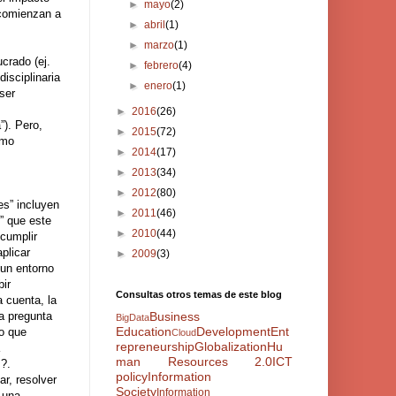
►
mayo
(2)
 comienzan a
►
abril
(1)
►
marzo
(1)
crado (ej.
►
febrero
(4)
isciplinaria
►
enero
(1)
ser
►
2016
(26)
). Pero,
►
2015
(72)
omo
►
2014
(17)
►
2013
(34)
►
2012
(80)
es” incluyen
►
2011
(46)
o” que este
►
2010
(44)
 cumplir
aplicar
►
2009
(3)
 un entorno
bir
Consultas otros temas de este blog
a cuenta, la
a pregunta
Business
BigData
Education
Development
Ent
lo que
Cloud
repreneurship
Globalization
Hu
man Resources 2.0
ICT
z?.
policy
Information
r, resolver
Society
Information
 una