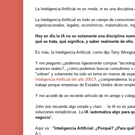
La Inteligencia Artificial no es moda, ni es una disciplina
La Inteligencia Artificial es todo un campo de conocimie
organizacionales, legales, económicos, matemáticos, inge
Hoy en día la IA no es solamente una disciplina num
qué se trata, qué significa, y saber realmente de ella.
Es más, la Inteligencia Artificial, como dijo Terry Wino
Y me pregunto ¿podemos ligeramente comprar "tecnología 
avances reales?, ¿cómo podemos buscar consultores o 
"sobran" y solamente ha sido un tema en manos de expe
Inteligencia Artificial del año 2001
?, ¿comprendemos la pr
trabajo porque empresas de Estados Unidos dicen emplea
Y me acordé de un reciente artículo de mi amigo y cole
John nos recuerda algo simple y claro ... la IA no es pa
soluciones estadísticas. La
IA 'automatiza algo para q
negocio'.
Aquí va :
"
Inteligencia Artificial: ¿Porqué? ¿Para q
A.)